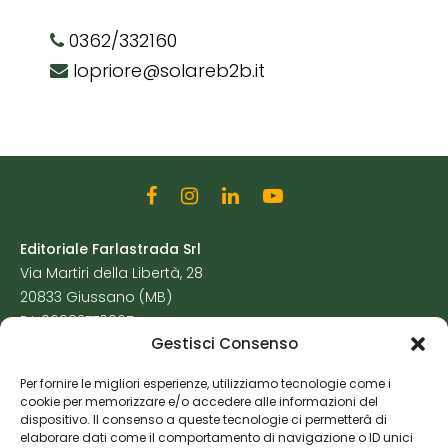
0362/332160
lopriore@solareb2b.it
Editoriale Farlastrada Srl
Via Martiri della Libertà, 28
20833 Giussano (MB)
P.I. 06982770965
Gestisci Consenso
Privacy Policy
Per fornire le migliori esperienze, utilizziamo tecnologie come i
Cookie Policy
cookie per memorizzare e/o accedere alle informazioni del
Risorse Aggiuntive
dispositivo. Il consenso a queste tecnologie ci permetterà di
elaborare dati come il comportamento di navigazione o ID unici