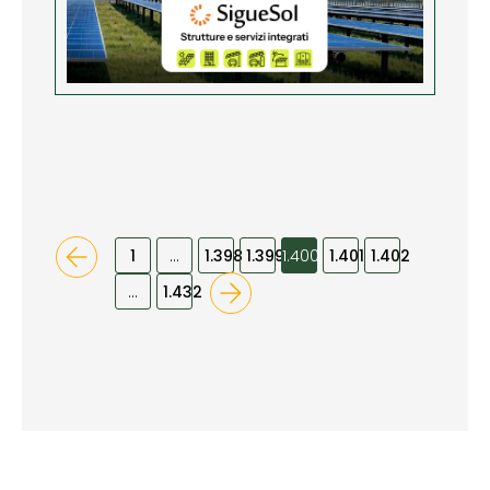
1
…
1.398
1.399
1.400
1.401
1.402
…
1.432