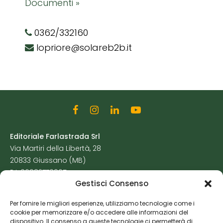
Documenti »
0362/332160
lopriore@solareb2b.it
Editoriale Farlastrada Srl
Via Martiri della Libertà, 28
20833 Giussano (MB)
P.I. 06982770965
Gestisci Consenso
Privacy Policy
Per fornire le migliori esperienze, utilizziamo tecnologie come i
Cookie Policy
cookie per memorizzare e/o accedere alle informazioni del
Risorse Aggiuntive
dispositivo. Il consenso a queste tecnologie ci permetterà di