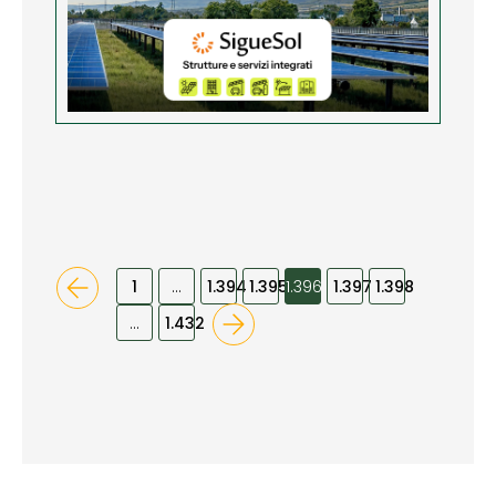
1
…
1.394
1.395
1.396
1.397
1.398
…
1.432