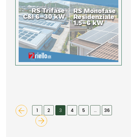
1
2
3
4
5
…
36