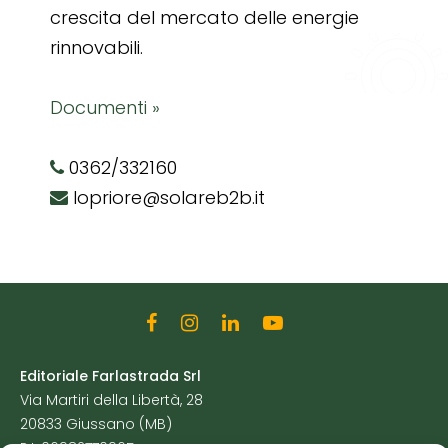
crescita del mercato delle energie
rinnovabili.
Documenti »
0362/332160
lopriore@solareb2b.it
Editoriale Farlastrada Srl
Via Martiri della Libertà, 28
20833 Giussano (MB)