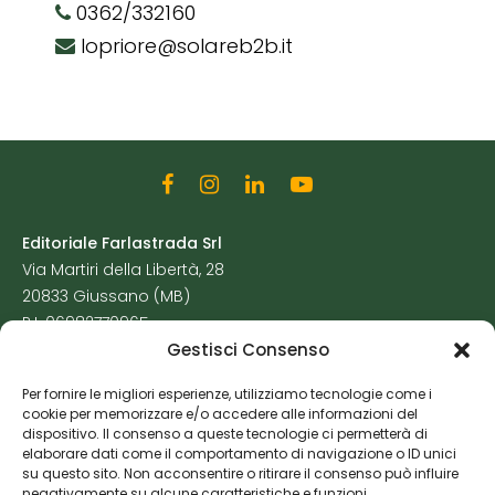
0362/332160
lopriore@solareb2b.it
Editoriale Farlastrada Srl
Via Martiri della Libertà, 28
20833 Giussano (MB)
P.I. 06982770965
Gestisci Consenso
Privacy Policy
Per fornire le migliori esperienze, utilizziamo tecnologie come i
Cookie Policy
cookie per memorizzare e/o accedere alle informazioni del
Risorse Aggiuntive
dispositivo. Il consenso a queste tecnologie ci permetterà di
elaborare dati come il comportamento di navigazione o ID unici
su questo sito. Non acconsentire o ritirare il consenso può influire
negativamente su alcune caratteristiche e funzioni.