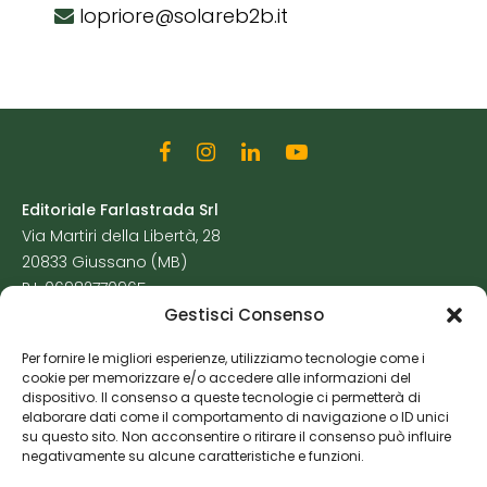
lopriore@solareb2b.it
Editoriale Farlastrada Srl
Via Martiri della Libertà, 28
20833 Giussano (MB)
P.I. 06982770965
Gestisci Consenso
Privacy Policy
Per fornire le migliori esperienze, utilizziamo tecnologie come i
Cookie Policy
cookie per memorizzare e/o accedere alle informazioni del
Risorse Aggiuntive
dispositivo. Il consenso a queste tecnologie ci permetterà di
elaborare dati come il comportamento di navigazione o ID unici
su questo sito. Non acconsentire o ritirare il consenso può influire
negativamente su alcune caratteristiche e funzioni.