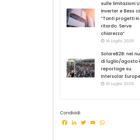
sulle limitazioni 
inverter e Bess ci
“Tanti progetti in
ritardo. Serve
chiarezza”
14 Luglio 2026
SolareB2B: nel n
di luglio/agosto i
reportage su
Intersolar Europ
10 Luglio 2026
Condividi:
Facebook
LinkedIn
Twitter
Email
WhatsApp