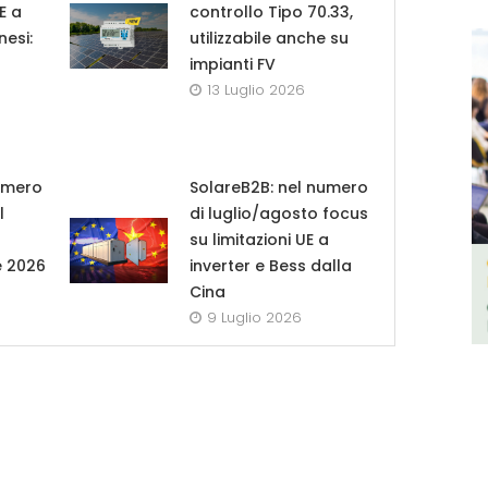
UE a
controllo Tipo 70.33,
nesi:
utilizzabile anche su
impianti FV
13 Luglio 2026
umero
SolareB2B: nel numero
l
di luglio/agosto focus
su limitazioni UE a
e 2026
inverter e Bess dalla
Cina
9 Luglio 2026