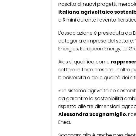
nascita di nuovi progetti, merc
italiana agrivoltaico sostenib
a Rimini durante l’evento fieristi
L’associazione è presieduta da Ene
categoria e imprese del settore.
Energies, European Energy, Le G
Aias si qualifica come
rappresen
settore in forte crescita. Inoltre 
biodiversità e delle qualità dei siti
«Un sistema agrivoltaico sostenibi
da garantire la sostenibilità am
rispetto alle tre dimensioni agri
Alessandra Scognamiglio
, ri
Enea.
Scognamiglio è anche presidente 