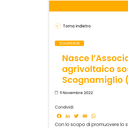
Torna indietro
SOLAREB2B
Nasce l’Associa
agrivoltaico so
Scognamiglio (
11 Novembre 2022
Condividi:
Facebook
LinkedIn
Twitter
Email
WhatsApp
Con lo scopo di promuovere lo sv