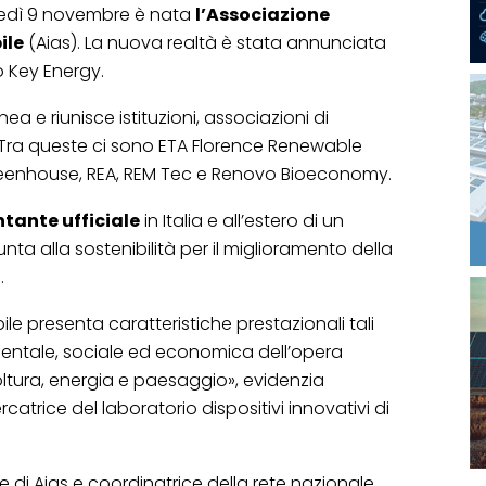
oledì 9 novembre è nata
l’Associazione
ile
(Aias). La nuova realtà è stata annunciata
co Key Energy.
a e riunisce istituzioni, associazioni di
 Tra queste ci sono ETA Florence Renewable
reenhouse, REA, REM Tec e Renovo Bioeconomy.
tante ufficiale
in Italia e all’estero di un
punta alla sostenibilità per il miglioramento della
.
le presenta caratteristiche prestazionali tali
bientale, sociale ed economica dell’opera
coltura, energia e paesaggio», evidenzia
cercatrice del laboratorio dispositivi innovativi di
di Aias e coordinatrice della rete nazionale