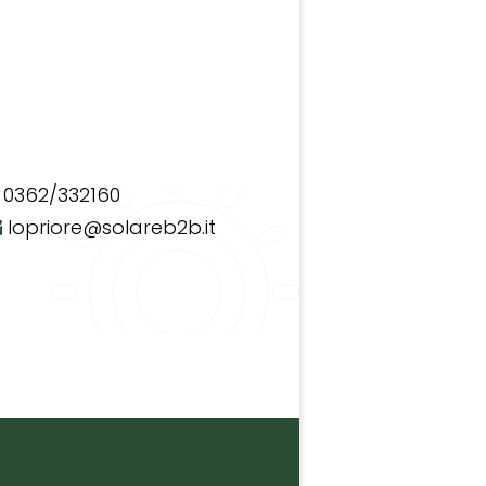
0362/332160
lopriore@solareb2b.it