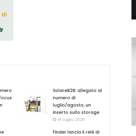
umero
SolareB2B: allegato al
 focus
numero di
in
luglio/agosto, un
inserto sullo storage
14 Luglio 2026
pe
Finder lancia il relè di