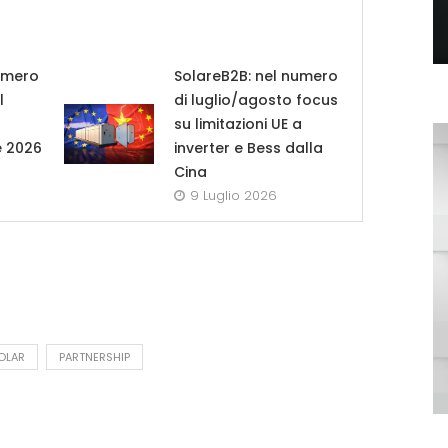
umero
SolareB2B: nel numero
l
di luglio/agosto focus
su limitazioni UE a
e 2026
inverter e Bess dalla
Cina
9 Luglio 2026
OLAR
PARTNERSHIP