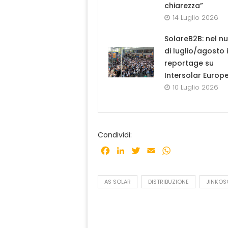
chiarezza”
14 Luglio 2026
SolareB2B: nel n
di luglio/agosto i
reportage su
Intersolar Europ
10 Luglio 2026
Condividi:
Facebook
LinkedIn
Twitter
Email
WhatsApp
AS SOLAR
DISTRIBUZIONE
JINKOS