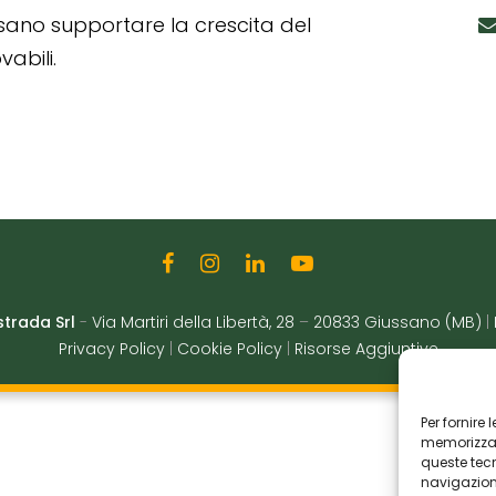
ssano supportare la crescita del
abili.
strada Srl
-
Via Martiri della Libertà, 28
–
20833 Giussano (MB)
|
Privacy Policy
|
Cookie Policy
|
Risorse Aggiuntive
Per fornire
memorizzare
queste tec
navigazione