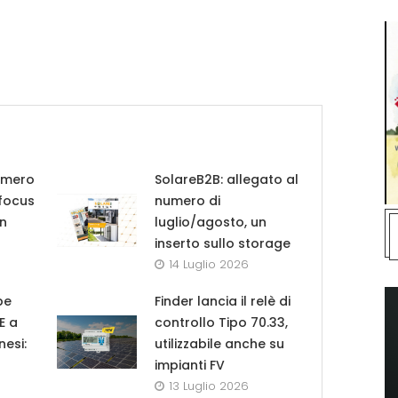
umero
SolareB2B: allegato al
 focus
numero di
in
luglio/agosto, un
inserto sullo storage
14 Luglio 2026
pe
Finder lancia il relè di
UE a
controllo Tipo 70.33,
nesi:
utilizzabile anche su
impianti FV
13 Luglio 2026