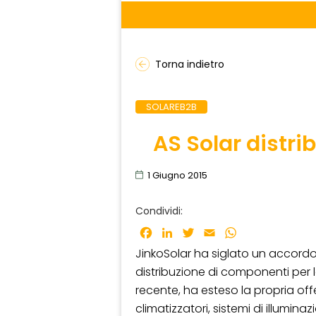
Torna indietro
SOLAREB2B
AS Solar distrib
1 Giugno 2015
Condividi:
Facebook
LinkedIn
Twitter
Email
WhatsApp
JinkoSolar ha siglato un accordo
distribuzione di componenti per la
recente, ha esteso la propria of
climatizzatori, sistemi di illumin