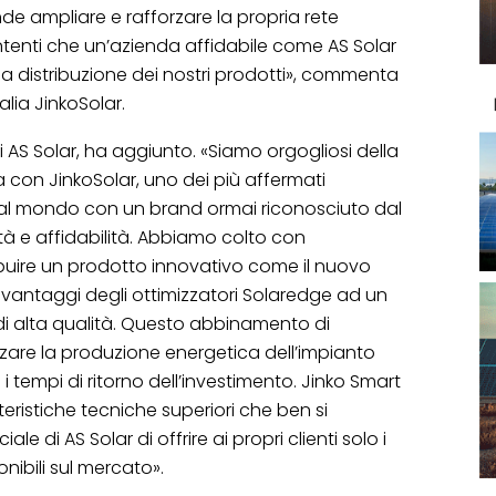
de ampliare e rafforzare la propria rete
ontenti che un’azienda affidabile come AS Solar
la distribuzione dei nostri prodotti», commenta
lia JinkoSolar.
i AS Solar, ha aggiunto. «Siamo orgogliosi della
con JinkoSolar, uno dei più affermati
i al mondo con un brand ormai riconosciuto dal
à e affidabilità. Abbiamo colto con
ribuire un prodotto innovativo come il nuovo
 vantaggi degli ottimizzatori Solaredge ad un
di alta qualità. Questo abbinamento di
zare la produzione energetica dell’impianto
i tempi di ritorno dell’investimento. Jinko Smart
ristiche tecniche superiori che ben si
e di AS Solar di offrire ai propri clienti solo i
onibili sul mercato».