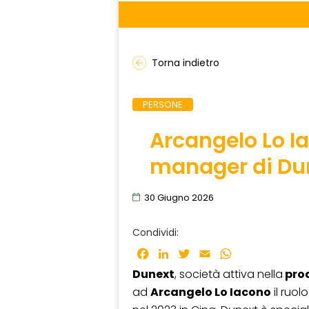
Torna indietro
PERSONE
Arcangelo Lo Ia
manager di Dun
30 Giugno 2026
Condividi:
Facebook
LinkedIn
Twitter
Email
WhatsApp
Dunext
, società attiva nella
prod
ad
Arcangelo Lo Iacono
il ruolo