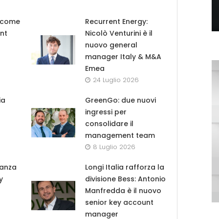
b come
Recurrent Energy:
nt
Nicolò Venturini è il
nuovo general
manager Italy & M&A
Emea
24 Luglio 2026
ia
GreenGo: due nuovi
ingressi per
consolidare il
management team
8 Luglio 2026
danza
Longi Italia rafforza la
y
divisione Bess: Antonio
Manfredda è il nuovo
senior key account
manager