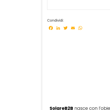
Condividi:
Facebook
LinkedIn
Twitter
Email
WhatsApp
SolareB2B
nasce con l’obiet