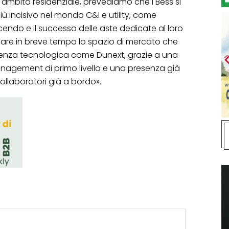
in ambito residenziale, prevediamo che i Bess si
 incisivo nel mondo C&I e utility, come
cendo e il successo delle aste dedicate al loro
nare in breve tempo lo spazio di mercato che
lenza tecnologica come Dunext, grazie a una
management di primo livello e una presenza già
 collaboratori già a bordo».