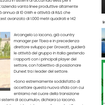
izzata in sistemi di accumulo Bess per il
. L’azienda vanta linee produttive altamente
annua di 10 GWh e attività di R&S che
st avanzato di 1.000 metri quadrati e 142
Arcangelo Lo Iacono, già country
manager per Tbea e in precedenza
direttore sviluppo per Growatt, guiderà
le attività del gruppo in Italia gestendo
i rapporti con i principali player del
settore, con l’obiettivo di posizionare
Dunext tra i leader del settore.
«Sono estremamente soddisfatto di
accettare questa nuova sfida con cui
entriamo nel cuore della transizione
 sistemi di accumulo», dichiara Lo Iacono.