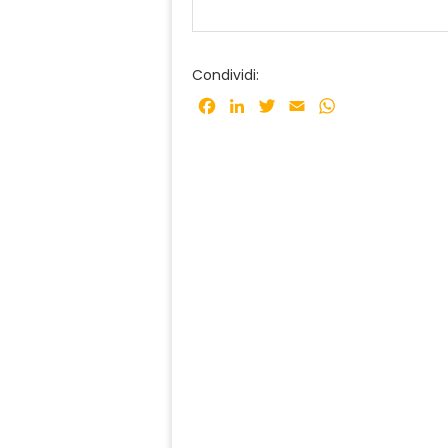
Condividi:
Facebook
LinkedIn
Twitter
Email
WhatsApp