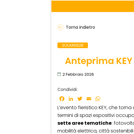
Torna indietro
SOLAREB2B
Anteprima KEY
2 Febbraio 2026
Condividi:
Facebook
LinkedIn
Twitter
Email
WhatsApp
L’evento fieristico KEY, che torna
termini di spazi espositivi occup
sette aree tematiche
: fotovolt
mobilità elettrica, città sostenibil