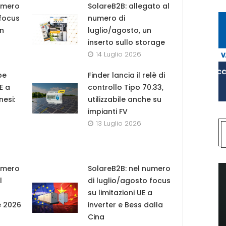
umero
SolareB2B: allegato al
 focus
numero di
in
luglio/agosto, un
inserto sullo storage
14 Luglio 2026
pe
Finder lancia il relè di
UE a
controllo Tipo 70.33,
nesi:
utilizzabile anche su
impianti FV
13 Luglio 2026
umero
SolareB2B: nel numero
l
di luglio/agosto focus
su limitazioni UE a
e 2026
inverter e Bess dalla
Cina