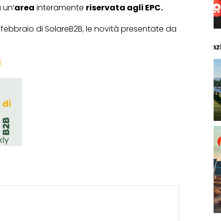
 un’
area
interamente
riservata agli EPC.
i febbraio di SolareB2B, le novità presentate da
i