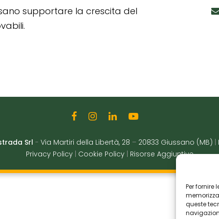
ssano supportare la crescita del
abili.
strada Srl
-
Via Martiri della Libertà, 28
–
20833 Giussano (MB)
|
Privacy Policy
|
Cookie Policy
|
Risorse Aggiuntive
Per fornire
memorizzare
queste tec
navigazione