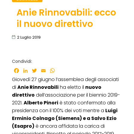
Anie Rinnovabili: ecco
il nuovo direttivo
2 Luglio 2019
Condividi:
Facebook
LinkedIn
Twitter
Email
WhatsApp
Giovedì 27 giugno l’assemblea degli associati
di
Anie Rinnovabili
ha eletto il
nuovo
direttivo
dell’associazione per il biennio 2019-
2021.
Alberto Pinori
è stato confermato alla
presidenza con il 100% dei voti mentre a
Luigi
Erminio Colnago (Siemens) e a Salvo Ezio
(Esapro)
è ancora affidata la carica di
vicepresidenti. Rispetto al periodo 2017-2019