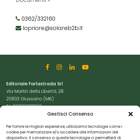
0362/332160
lopriore@solareb2b.it
Editoriale Farlastrada Srl
Via Martiri della Libertà, 28
20833 Giussano (MB)
P.I. 06982770965
Gestisci Consenso
Privacy Policy
Per fornire le migliori esperienze, utilizziamo tecnologie come i
Cookie Policy
cookie per memorizzare e/o accedere alle informazioni del
Risorse Aggiuntive
dispositivo. Il consenso a queste tecnologie ci permetterà di