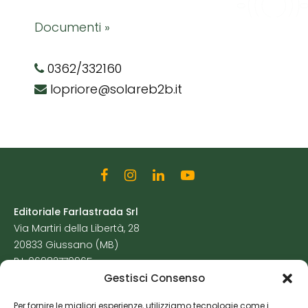
Documenti »
0362/332160
lopriore@solareb2b.it
Editoriale Farlastrada Srl
Via Martiri della Libertà, 28
20833 Giussano (MB)
P.I. 06982770965
Gestisci Consenso
Privacy Policy
Per fornire le migliori esperienze, utilizziamo tecnologie come i