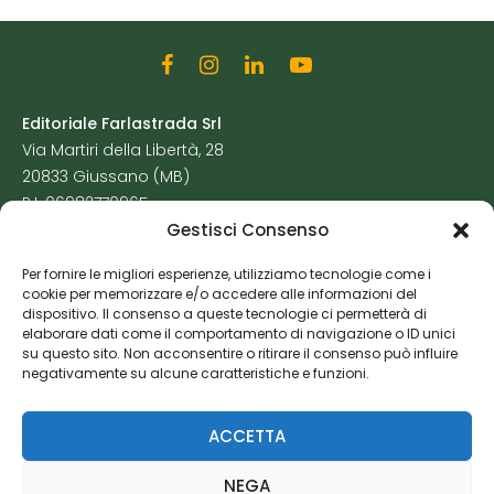
Editoriale Farlastrada Srl
Via Martiri della Libertà, 28
20833 Giussano (MB)
P.I. 06982770965
Gestisci Consenso
Privacy Policy
Per fornire le migliori esperienze, utilizziamo tecnologie come i
Cookie Policy
cookie per memorizzare e/o accedere alle informazioni del
Risorse Aggiuntive
dispositivo. Il consenso a queste tecnologie ci permetterà di
elaborare dati come il comportamento di navigazione o ID unici
su questo sito. Non acconsentire o ritirare il consenso può influire
negativamente su alcune caratteristiche e funzioni.
ACCETTA
NEGA