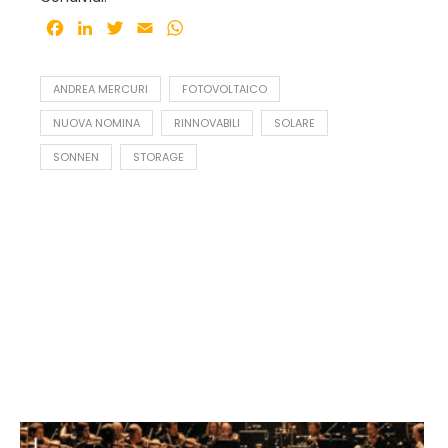
Facebook
LinkedIn
Twitter
Email
WhatsApp
ANDREA MERCURI
FOTOVOLTAICO
NUOVA NOMINA
RINNOVABILI
SOLARE
SONNEN
STORAGE