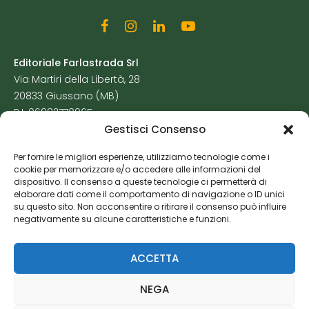
Editoriale Farlastrada Srl
Via Martiri della Libertà, 28
20833 Giussano (MB)
P.I. 06982770965
Gestisci Consenso
Privacy Policy
Per fornire le migliori esperienze, utilizziamo tecnologie come i
Cookie Policy
cookie per memorizzare e/o accedere alle informazioni del
Risorse Aggiuntive
dispositivo. Il consenso a queste tecnologie ci permetterà di
elaborare dati come il comportamento di navigazione o ID unici
su questo sito. Non acconsentire o ritirare il consenso può influire
negativamente su alcune caratteristiche e funzioni.
ACCETTA
NEGA