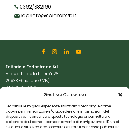
0362/332160
lopriore@solareb2b.it
Editoriale Farlastrada Srl
Via Martiri della Libertà, 28
20833 Giussano (MB)
P.I. 06982770965
Gestisci Consenso
Privacy Policy
Per fornire le migliori esperienze, utilizziamo tecnologie come i
Cookie Policy
cookie per memorizzare e/o accedere alle informazioni del
Risorse Aggiuntive
dispositivo. Il consenso a queste tecnologie ci permetterà di
elaborare dati come il comportamento di navigazione o ID unici
su questo sito. Non acconsentire o ritirare il consenso può influire