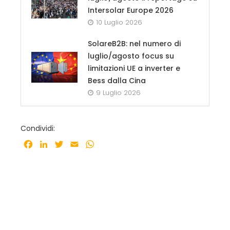
Intersolar Europe 2026
10 Luglio 2026
SolareB2B: nel numero di
luglio/agosto focus su
limitazioni UE a inverter e
Bess dalla Cina
9 Luglio 2026
Condividi:
Facebook
LinkedIn
Twitter
Email
WhatsApp