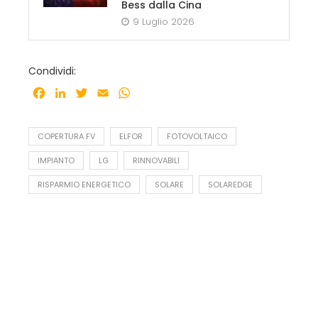
Bess dalla Cina
9 Luglio 2026
Condividi:
Facebook
LinkedIn
Twitter
Email
WhatsApp
COPERTURA FV
ELFOR
FOTOVOLTAICO
IMPIANTO
LG
RINNOVABILI
RISPARMIO ENERGETICO
SOLARE
SOLAREDGE