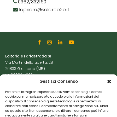
0362/332160
lopriore@solareb2b.it
Editoriale Farlastrada Srl
Via Martiri della Libertà, 28
20833 Giussano (MB)
P.I. 06982770965
Gestisci Consenso
Privacy Policy
Per fornire le migliori esperienze, utilizziamo tecnologie come i
Cookie Policy
cookie per memorizzare e/o accedere alle informazioni del
Risorse Aggiuntive
dispositivo. Il consenso a queste tecnologie ci permetterà di
elaborare dati come il comportamento di navigazione o ID unici
su questo sito. Non acconsentire o ritirare il consenso può influire
negativamente su alcune caratteristiche e funzioni.