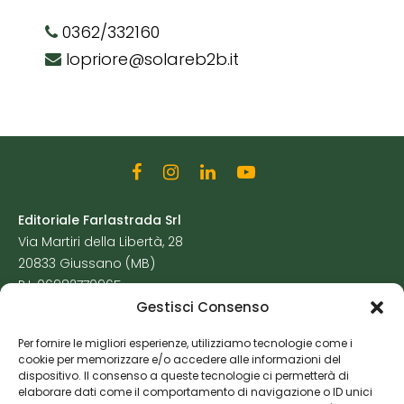
0362/332160
lopriore@solareb2b.it
Editoriale Farlastrada Srl
Via Martiri della Libertà, 28
20833 Giussano (MB)
P.I. 06982770965
Gestisci Consenso
Privacy Policy
Per fornire le migliori esperienze, utilizziamo tecnologie come i
Cookie Policy
cookie per memorizzare e/o accedere alle informazioni del
Risorse Aggiuntive
dispositivo. Il consenso a queste tecnologie ci permetterà di
elaborare dati come il comportamento di navigazione o ID unici