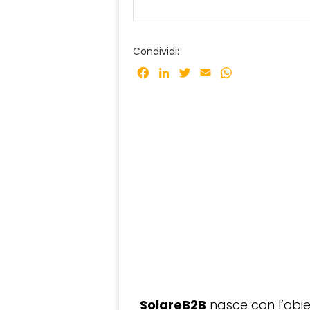
Condividi:
Facebook
LinkedIn
Twitter
Email
WhatsApp
SolareB2B
nasce con l’obiet