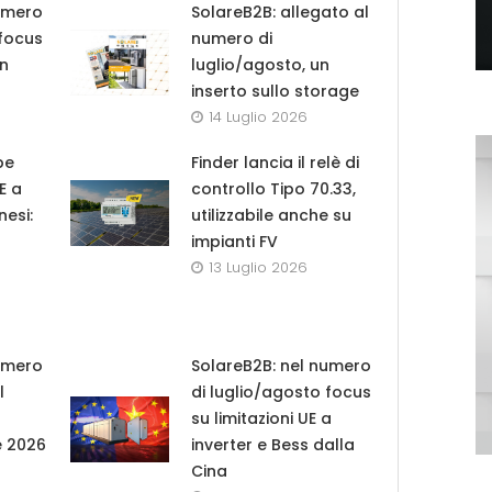
umero
SolareB2B: allegato al
 focus
numero di
in
luglio/agosto, un
inserto sullo storage
14 Luglio 2026
pe
Finder lancia il relè di
UE a
controllo Tipo 70.33,
nesi:
utilizzabile anche su
impianti FV
13 Luglio 2026
umero
SolareB2B: nel numero
l
di luglio/agosto focus
su limitazioni UE a
e 2026
inverter e Bess dalla
Cina