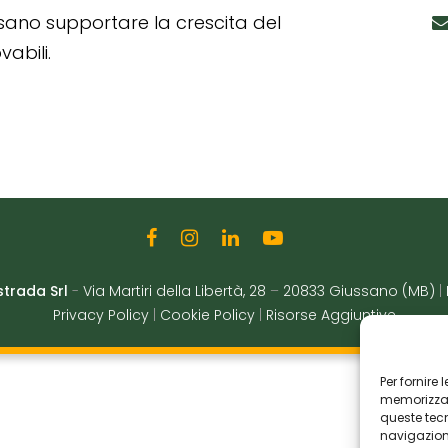
ssano supportare la crescita del
abili.
strada Srl
-
Via Martiri della Libertà, 28
–
20833 Giussano (MB)
|
Privacy Policy
|
Cookie Policy
|
Risorse Aggiuntive
Per fornire
memorizzare
queste tec
navigazione