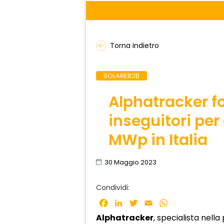
Torna indietro
SOLAREB2B
Alphatracker fo
inseguitori per
MWp in Italia
30 Maggio 2023
Condividi:
Facebook
LinkedIn
Twitter
Email
WhatsApp
Alphatracker
, specialista nell