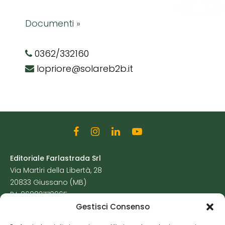
Documenti »
0362/332160
lopriore@solareb2b.it
Editoriale Farlastrada Srl
Via Martiri della Libertà, 28
20833 Giussano (MB)
P.I. 06982770965
Gestisci Consenso
Privacy Policy