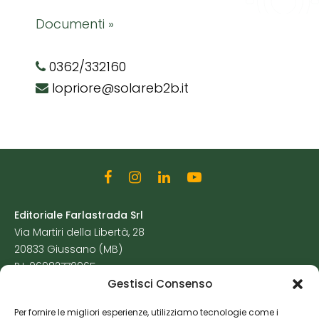
Documenti »
0362/332160
lopriore@solareb2b.it
Editoriale Farlastrada Srl
Via Martiri della Libertà, 28
20833 Giussano (MB)
P.I. 06982770965
Gestisci Consenso
Privacy Policy
Per fornire le migliori esperienze, utilizziamo tecnologie come i
Cookie Policy