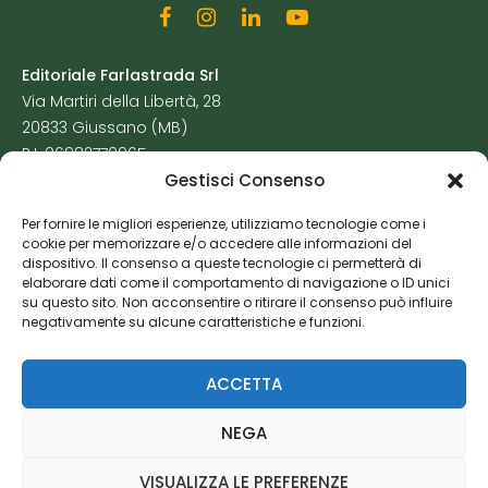
Editoriale Farlastrada Srl
Via Martiri della Libertà, 28
20833 Giussano (MB)
P.I. 06982770965
Gestisci Consenso
Privacy Policy
Per fornire le migliori esperienze, utilizziamo tecnologie come i
Cookie Policy
cookie per memorizzare e/o accedere alle informazioni del
Risorse Aggiuntive
dispositivo. Il consenso a queste tecnologie ci permetterà di
elaborare dati come il comportamento di navigazione o ID unici
su questo sito. Non acconsentire o ritirare il consenso può influire
negativamente su alcune caratteristiche e funzioni.
ACCETTA
NEGA
VISUALIZZA LE PREFERENZE