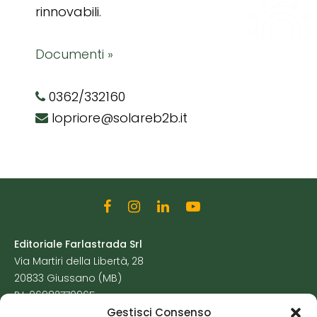
rinnovabili.
Documenti »
0362/332160
lopriore@solareb2b.it
Editoriale Farlastrada Srl
Via Martiri della Libertà, 28
20833 Giussano (MB)
P.I. 06982770965
Gestisci Consenso