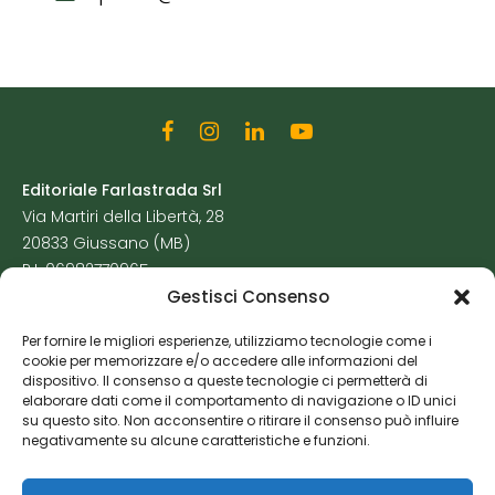
Editoriale Farlastrada Srl
Via Martiri della Libertà, 28
20833 Giussano (MB)
P.I. 06982770965
Gestisci Consenso
Privacy Policy
Per fornire le migliori esperienze, utilizziamo tecnologie come i
Cookie Policy
cookie per memorizzare e/o accedere alle informazioni del
Risorse Aggiuntive
dispositivo. Il consenso a queste tecnologie ci permetterà di
elaborare dati come il comportamento di navigazione o ID unici
su questo sito. Non acconsentire o ritirare il consenso può influire
negativamente su alcune caratteristiche e funzioni.