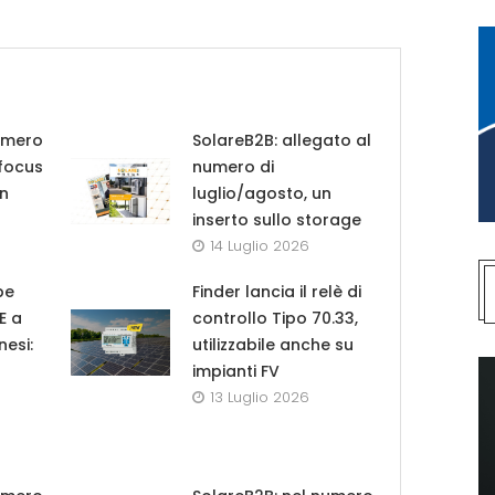
umero
SolareB2B: allegato al
 focus
numero di
in
luglio/agosto, un
inserto sullo storage
14 Luglio 2026
pe
Finder lancia il relè di
UE a
controllo Tipo 70.33,
nesi:
utilizzabile anche su
impianti FV
13 Luglio 2026