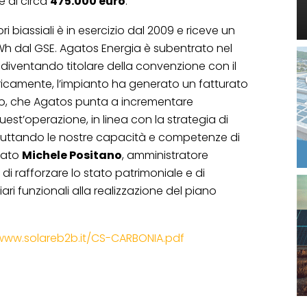
e di circa
475.000 euro
.
i biassiali è in esercizio dal 2009 e riceve un
kWh dal GSE. Agatos Energia è subentrato nel
 diventando titolare della convenzione con il
Storicamente, l’impianto ha generato un fatturato
nno, che Agatos punta a incrementare
est’operazione, in linea con la strategia di
i sfruttando le nostre capacità e competenze di
arato
Michele Positano
, amministratore
di rafforzare lo stato patrimoniale e di
ziari funzionali alla realizzazione del piano
/www.solareb2b.it/CS-CARBONIA.pdf