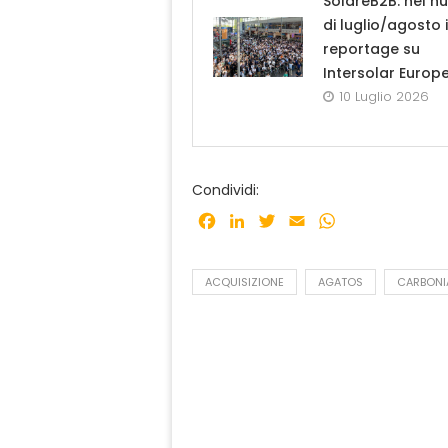
SolareB2B: nel n
di luglio/agosto i
reportage su
Intersolar Europ
10 Luglio 2026
Condividi:
Facebook
LinkedIn
Twitter
Email
WhatsApp
ACQUISIZIONE
AGATOS
CARBONI