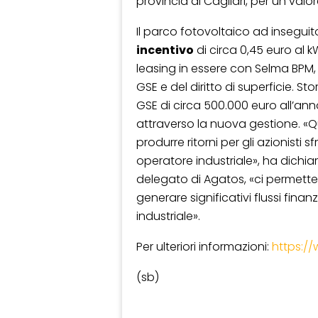
provincia di Cagliari, per un valor
Il parco fotovoltaico ad inseguitor
incentivo
di circa 0,45 euro al 
leasing in essere con Selma BPM,
GSE e del diritto di superficie. 
GSE di circa 500.000 euro all’a
attraverso la nuova gestione. «Qu
produrre ritorni per gli azionist
operatore industriale», ha dichi
delegato di Agatos, «ci permette 
generare significativi flussi finan
industriale».
Per ulteriori informazioni:
https:/
(sb)