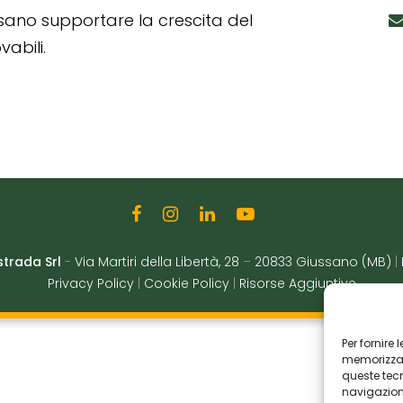
ssano supportare la crescita del
abili.
strada Srl
-
Via Martiri della Libertà, 28
–
20833 Giussano (MB)
|
Privacy Policy
|
Cookie Policy
|
Risorse Aggiuntive
Per fornire
memorizzare
queste tec
navigazione