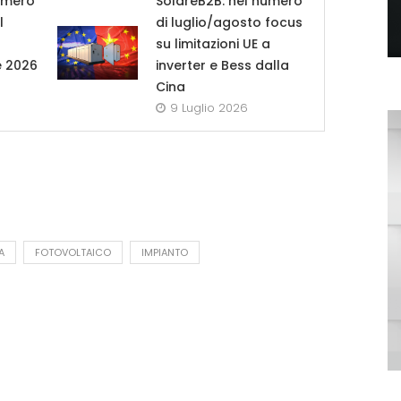
umero
SolareB2B: nel numero
l
di luglio/agosto focus
su limitazioni UE a
e 2026
inverter e Bess dalla
Cina
9 Luglio 2026
A
FOTOVOLTAICO
IMPIANTO