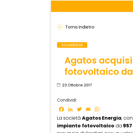
Torna indietro
SOLAREB2B
Agatos acquis
fotovoltaico d
23 Ottobre 2017
Condividi:
Facebook
LinkedIn
Twitter
Email
WhatsApp
La società
Agatos Energia
, con
impianto
fotovoltaico
da
957