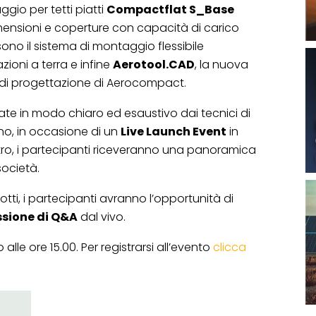
gio per tetti piatti
Compactflat S_Base
mensioni e coperture con capacità di carico
sono il sistema di montaggio flessibile
azioni a terra e infine
Aerotool.CAD
, la nuova
di progettazione di Aerocompact.
te in modo chiaro ed esaustivo dai tecnici di
no, in occasione di un
Live Launch Event
in
ntro, i partecipanti riceveranno una panoramica
società.
tti, i partecipanti avranno l’opportunità di
ssione di Q&A
dal vivo.
alle ore 15.00. Per registrarsi all’evento
clicca