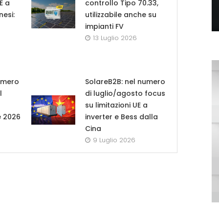
UE a
controllo Tipo 70.33,
nesi:
utilizzabile anche su
impianti FV
13 Luglio 2026
umero
SolareB2B: nel numero
l
di luglio/agosto focus
su limitazioni UE a
e 2026
inverter e Bess dalla
Cina
9 Luglio 2026