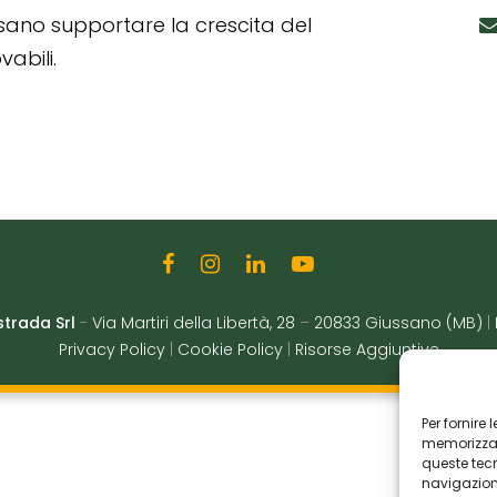
ssano supportare la crescita del
abili.
strada Srl
-
Via Martiri della Libertà, 28
–
20833 Giussano (MB)
|
Privacy Policy
|
Cookie Policy
|
Risorse Aggiuntive
Per fornire
memorizzare
queste tec
navigazione