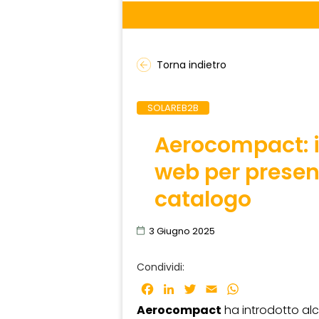
Torna indietro
SOLAREB2B
Aerocompact: i
web per present
catalogo
3 Giugno 2025
Condividi:
Facebook
LinkedIn
Twitter
Email
WhatsApp
Aerocompact
ha introdotto alc