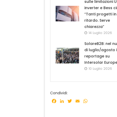
sulle limitazioni 
inverter e Bess ci
“Tanti progetti in
ritardo. Serve
chiarezza”
14 Luglio 2026
SolareB2B: nel n
di luglio/agosto i
reportage su
Intersolar Europ
10 Luglio 2026
Condividi:
Facebook
LinkedIn
Twitter
Email
WhatsApp