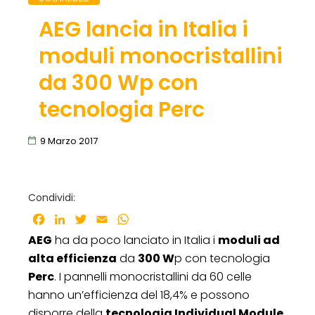
AEG lancia in Italia i
moduli monocristallini
da 300 Wp con
tecnologia Perc
9 Marzo 2017
Condividi:
Facebook
LinkedIn
Twitter
Email
WhatsApp
AEG
ha da poco lanciato in Italia i
moduli ad
alta efficienza
da
300 W
p con tecnologia
Perc
. I pannelli monocristallini da 60 celle
hanno un’efficienza del 18,4% e possono
disporre della
tecnologia Individual Module