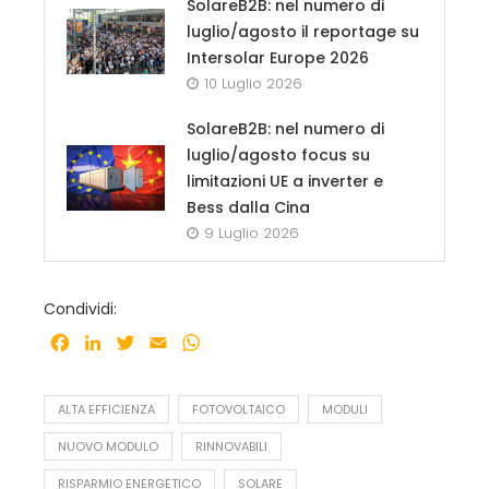
SolareB2B: nel numero di
luglio/agosto il reportage su
Intersolar Europe 2026
10 Luglio 2026
SolareB2B: nel numero di
luglio/agosto focus su
limitazioni UE a inverter e
Bess dalla Cina
9 Luglio 2026
Condividi:
Facebook
LinkedIn
Twitter
Email
WhatsApp
ALTA EFFICIENZA
FOTOVOLTAICO
MODULI
NUOVO MODULO
RINNOVABILI
RISPARMIO ENERGETICO
SOLARE