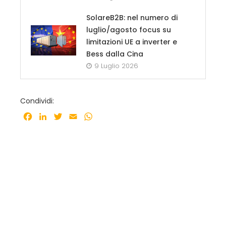
SolareB2B: nel numero di
luglio/agosto focus su
limitazioni UE a inverter e
Bess dalla Cina
9 Luglio 2026
Condividi:
Facebook
LinkedIn
Twitter
Email
WhatsApp