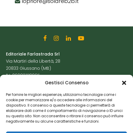
lopriore@solareb2b.it
Editoriale Farlastrada Srl
Via Martiri della Libertà, 28
20833 Giussano (MB)
P.I. 06982770965
Gestisci Consenso
Privacy Policy
Per fornire le migliori esperienze, utilizziamo tecnologie come i
Cookie Policy
cookie per memorizzare e/o accedere alle informazioni del
Risorse Aggiuntive
dispositivo. Il consenso a queste tecnologie ci permetterà di
elaborare dati come il comportamento di navigazione o ID unici
su questo sito. Non acconsentire o ritirare il consenso può influire
negativamente su alcune caratteristiche e funzioni.