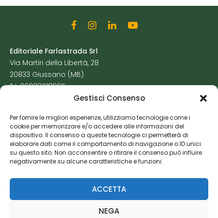
Editoriale Farlastrada Srl
Via Martiri della Libertà, 28
20833 Giussano (MB)
P.I. 06982770965
Gestisci Consenso
Privacy Policy
Per fornire le migliori esperienze, utilizziamo tecnologie come i
Cookie Policy
cookie per memorizzare e/o accedere alle informazioni del
Risorse Aggiuntive
dispositivo. Il consenso a queste tecnologie ci permetterà di
elaborare dati come il comportamento di navigazione o ID unici
su questo sito. Non acconsentire o ritirare il consenso può influire
negativamente su alcune caratteristiche e funzioni.
ACCETTA
NEGA