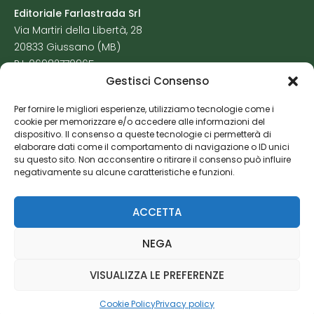
Editoriale Farlastrada Srl
Via Martiri della Libertà, 28
20833 Giussano (MB)
P.I. 06982770965
Gestisci Consenso
Privacy Policy
Per fornire le migliori esperienze, utilizziamo tecnologie come i
Cookie Policy
cookie per memorizzare e/o accedere alle informazioni del
Risorse Aggiuntive
dispositivo. Il consenso a queste tecnologie ci permetterà di
elaborare dati come il comportamento di navigazione o ID unici
su questo sito. Non acconsentire o ritirare il consenso può influire
negativamente su alcune caratteristiche e funzioni.
ACCETTA
NEGA
VISUALIZZA LE PREFERENZE
Cookie Policy
Privacy policy