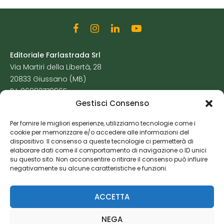
Editoriale Farlastrada Srl
Via Martiri della Libertà, 28
20833 Giussano (MB)
P.I. 06982770965
Gestisci Consenso
Privacy Policy
Per fornire le migliori esperienze, utilizziamo tecnologie come i
Cookie Policy
cookie per memorizzare e/o accedere alle informazioni del
Risorse Aggiuntive
dispositivo. Il consenso a queste tecnologie ci permetterà di
elaborare dati come il comportamento di navigazione o ID unici
su questo sito. Non acconsentire o ritirare il consenso può influire
negativamente su alcune caratteristiche e funzioni.
ACCETTA
NEGA