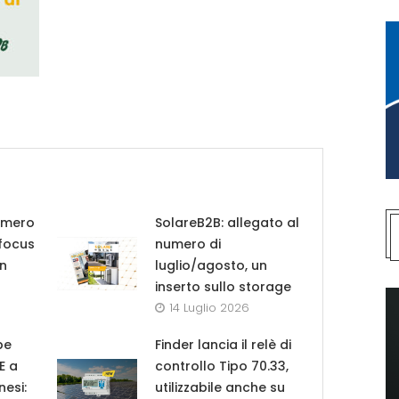
umero
SolareB2B: allegato al
 focus
numero di
in
luglio/agosto, un
inserto sullo storage
14 Luglio 2026
pe
Finder lancia il relè di
UE a
controllo Tipo 70.33,
nesi:
utilizzabile anche su