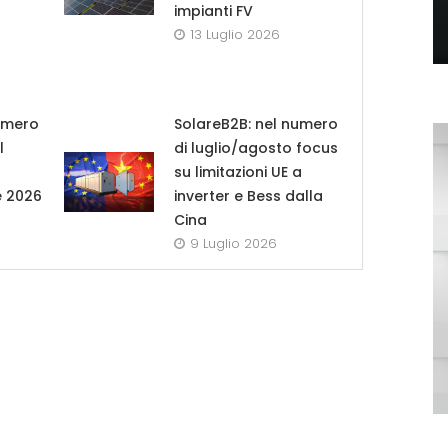
impianti FV
13 Luglio 2026
umero
SolareB2B: nel numero
l
di luglio/agosto focus
su limitazioni UE a
e 2026
inverter e Bess dalla
Cina
9 Luglio 2026