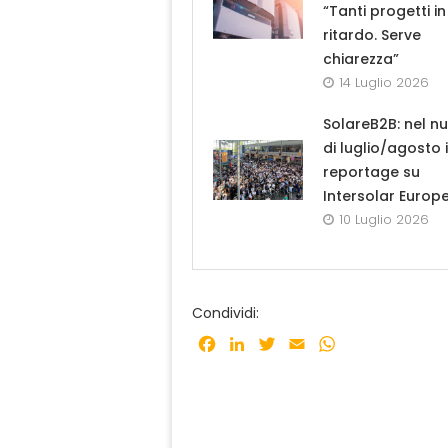
“Tanti progetti in
ritardo. Serve
chiarezza”
14 Luglio 2026
SolareB2B: nel n
di luglio/agosto i
reportage su
Intersolar Europ
10 Luglio 2026
Condividi:
Facebook
LinkedIn
Twitter
Email
WhatsApp