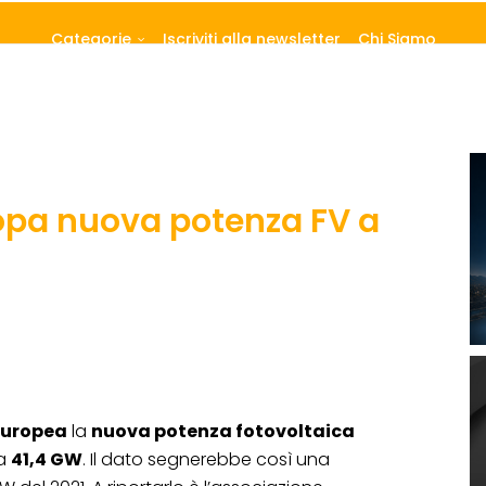
Categorie
Iscriviti alla newsletter
Chi Siamo
ropa nuova potenza FV a
)
 europea
la
nuova potenza fotovoltaica
 a
41,4 GW
. Il dato segnerebbe così una