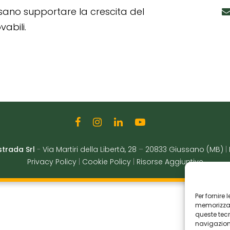
ssano supportare la crescita del
abili.
strada Srl
-
Via Martiri della Libertà, 28
–
20833 Giussano (MB)
|
Privacy Policy
|
Cookie Policy
|
Risorse Aggiuntive
Per fornire
memorizzare
queste tec
navigazione