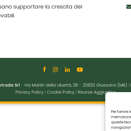
ssano supportare la crescita del
abili.
strada Srl
-
Via Martiri della Libertà, 28
–
20833 Giussano (MB)
|
Privacy Policy
|
Cookie Policy
|
Risorse Aggiuntive
Per fornire
memorizzare
queste tec
navigazione