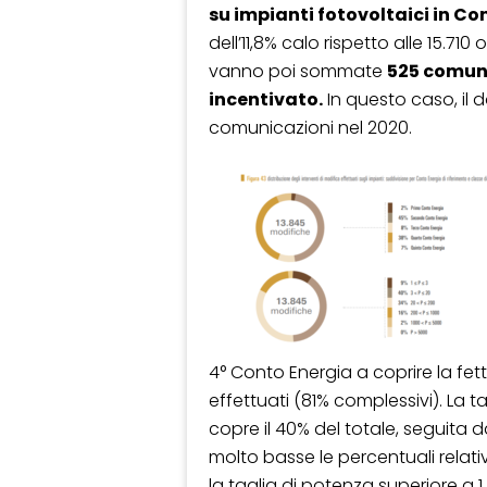
su impianti fotovoltaici in Co
dell’11,8% calo rispetto alle 15.710
vanno poi sommate
525 comun
incentivato.
In questo caso, il d
comunicazioni nel 2020.
4° Conto Energia a coprire la fet
effettuati (81% complessivi). La 
copre il 40% del totale, seguita 
molto basse le percentuali relative
la taglia di potenza superiore a 