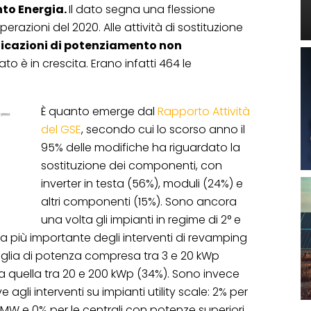
nto Energia.
Il dato segna una flessione
 operazioni del 2020. Alle attività di sostituzione
icazioni di potenziamento non
ato è in crescita. Erano infatti 464 le
È quanto emerge dal
Rapporto Attività
del GSE
, secondo cui lo scorso anno il
95% delle modifiche ha riguardato la
sostituzione dei componenti, con
inverter in testa (56%), moduli (24%) e
altri componenti (15%). Sono ancora
una volta gli impianti in regime di 2° e
ta più importante degli interventi di revamping
taglia di potenza compresa tra 3 e 20 kWp
da quella tra 20 e 200 kWp (34%). Sono invece
 agli interventi su impianti utility scale: 2% per
1 MW e 0% per le centrali con potenze superiori