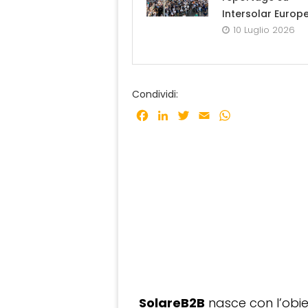
Intersolar Europ
10 Luglio 2026
Condividi:
Facebook
LinkedIn
Twitter
Email
WhatsApp
SolareB2B
nasce con l’obiet