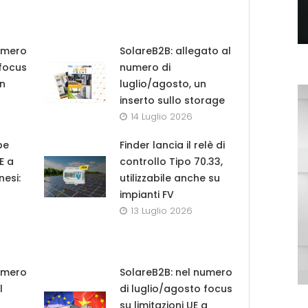
umero
SolareB2B: allegato al
 focus
numero di
in
luglio/agosto, un
inserto sullo storage
14 Luglio 2026
pe
Finder lancia il relè di
UE a
controllo Tipo 70.33,
nesi:
utilizzabile anche su
impianti FV
13 Luglio 2026
umero
SolareB2B: nel numero
l
di luglio/agosto focus
su limitazioni UE a