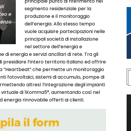
principale punto di riferimento nel
di
segmento residenziale per la
Ceo e
produzione e il monitoraggio
cenzo
dell’energia. Allo stesso tempo
vuole acquisire partecipazioni nelle
principali società di installazione
nel settore dell’energia e
 di energia e servizi ancillari di rete. Tra gli
 presidiare l’intero territorio italiano ed offrire
ema “Heartbeat” che permette un monitoraggio
anti fotovoltaici, sistemi di accumulo, pompe di
ermettendo altresì l’integrazione degli impianti
ica virtuale di 1Komma5°, aumentando così nel
 energia rinnovabile offerti ai clienti.