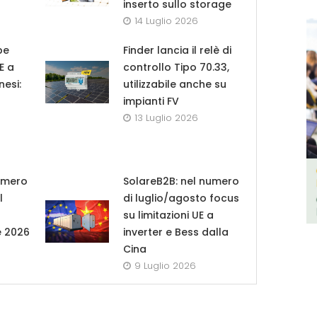
inserto sullo storage
14 Luglio 2026
pe
Finder lancia il relè di
UE a
controllo Tipo 70.33,
nesi:
utilizzabile anche su
impianti FV
13 Luglio 2026
umero
SolareB2B: nel numero
l
di luglio/agosto focus
su limitazioni UE a
e 2026
inverter e Bess dalla
Cina
9 Luglio 2026