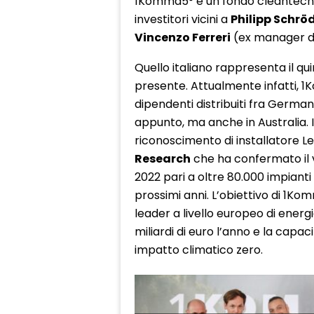
1Komma5° è un fondo cleantech c
investitori vicini a
Philipp Schrö
Vincenzo Ferreri
(ex manager di 
Quello italiano rappresenta il q
presente. Attualmente infatti, 1
dipendenti distribuiti fra Germani
appunto, ma anche in Australia.
riconoscimento di installatore Le
Research
che ha confermato il v
2022 pari a oltre 80.000 impianti 
prossimi anni. L’obiettivo di 1Ko
leader a livello europeo di energia
miliardi di euro l’anno e la capac
impatto climatico zero.