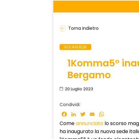
Torna indietro
SOLAREB2B
1Komma5° inaug
Bergamo
20 Luglio 2023
Condividi:
Facebook
LinkedIn
Twitter
Email
WhatsApp
Come
annunciato
lo scorso maggi
ha inaugurato la nuova sede ital