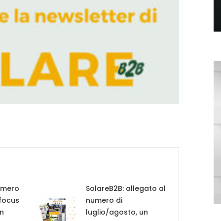
umero
SolareB2B: allegato al
 focus
numero di
in
luglio/agosto, un