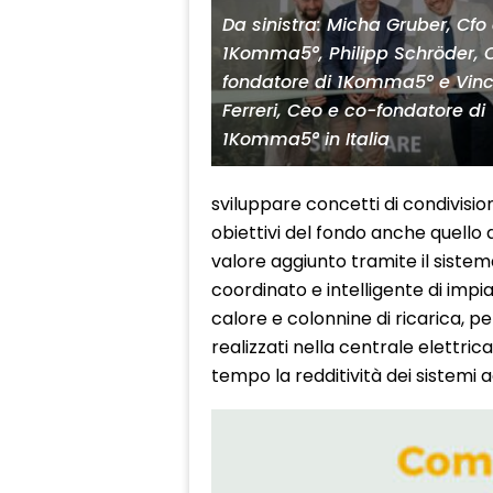
Da sinistra: Micha Gruber, Cfo 
1Komma5°, Philipp Schröder, 
fondatore di 1Komma5° e Vin
Ferreri, Ceo e co-fondatore di
1Komma5° in Italia
sviluppare concetti di condivisione
obiettivi del fondo anche quello di
valore aggiunto tramite il sist
coordinato e intelligente di impi
calore e colonnine di ricarica, p
realizzati nella centrale elettr
tempo la redditività dei sistemi ad