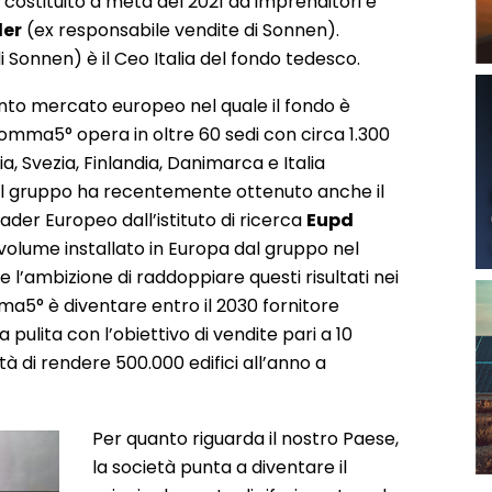
ostituito a metà del 2021 da imprenditori e
der
(ex responsabile vendite di Sonnen).
Sonnen) è il Ceo Italia del fondo tedesco.
uinto mercato europeo nel quale il fondo è
Komma5° opera in oltre 60 sedi con circa 1.300
a, Svezia, Finlandia, Danimarca e Italia
 Il gruppo ha recentemente ottenuto anche il
ader Europeo dall’istituto di ricerca
Eupd
olume installato in Europa dal gruppo nel
e l’ambizione di raddoppiare questi risultati nei
mma5° è diventare entro il 2030 fornitore
 pulita con l’obiettivo di vendite pari a 10
ità di rendere 500.000 edifici all’anno a
Per quanto riguarda il nostro Paese,
la società punta a diventare il