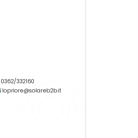
0362/332160
lopriore@solareb2b.it