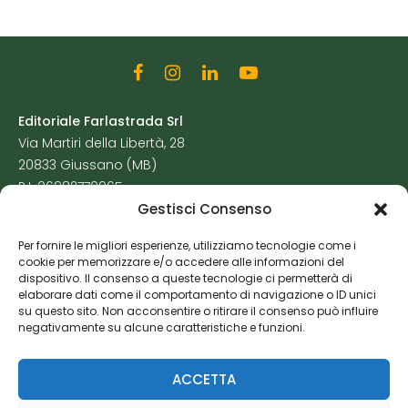
Editoriale Farlastrada Srl
Via Martiri della Libertà, 28
20833 Giussano (MB)
P.I. 06982770965
Gestisci Consenso
Privacy Policy
Per fornire le migliori esperienze, utilizziamo tecnologie come i
Cookie Policy
cookie per memorizzare e/o accedere alle informazioni del
Risorse Aggiuntive
dispositivo. Il consenso a queste tecnologie ci permetterà di
elaborare dati come il comportamento di navigazione o ID unici
su questo sito. Non acconsentire o ritirare il consenso può influire
negativamente su alcune caratteristiche e funzioni.
ACCETTA