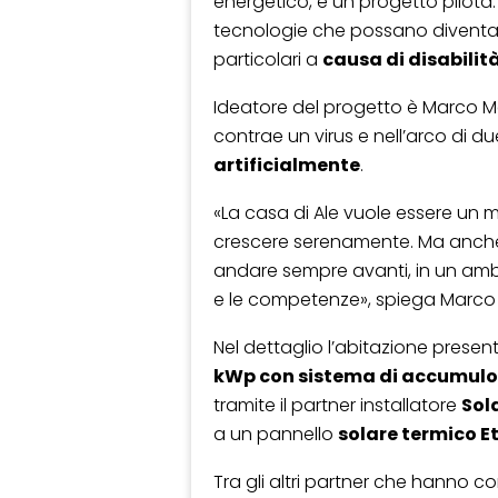
energetico, è un progetto pilota.
tecnologie che possano diventar
particolari a
causa di disabilità
Ideatore del progetto è Marco Me
contrae un virus e nell’arco di d
artificialmente
.
«La casa di Ale vuole essere un
crescere serenamente. Ma anche di
andare sempre avanti, in un ambi
e le competenze», spiega Marco 
Nel dettaglio l’abitazione prese
kWp con sistema di accumulo
tramite il partner installatore
Sol
a un pannello
solare termico E
Tra gli altri partner che hanno c