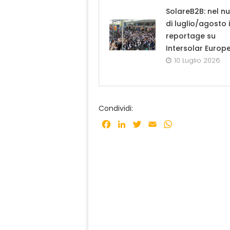
SolareB2B: nel n
di luglio/agosto i
reportage su
Intersolar Europ
10 Luglio 2026
Condividi:
Facebook
LinkedIn
Twitter
Email
WhatsApp