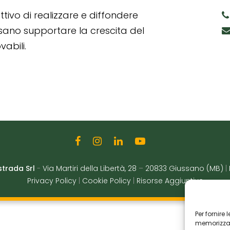
tivo di realizzare e diffondere
ssano supportare la crescita del
abili.
strada Srl
-
Via Martiri della Libertà, 28
–
20833 Giussano (MB)
|
Privacy Policy
|
Cookie Policy
|
Risorse Aggiuntive
Per fornire
memorizzare