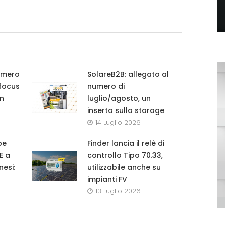
umero
SolareB2B: allegato al
 focus
numero di
in
luglio/agosto, un
inserto sullo storage
14 Luglio 2026
pe
Finder lancia il relè di
UE a
controllo Tipo 70.33,
nesi:
utilizzabile anche su
impianti FV
13 Luglio 2026