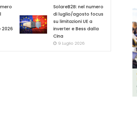
umero
SolareB2B: nel numero
l
di luglio/agosto focus
su limitazioni UE a
e 2026
inverter e Bess dalla
Cina
9 Luglio 2026