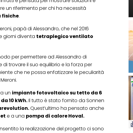
 Infatti è pensata per mostrare soluzioni e
e un riferimento per chi ha necessità
 fisiche
.
roni, papà di Alessandro, che nel 2016
ue giorni diventa
tetraplegico ventilato
 modo per permettere ad Alessandro di
 trovare il suo equilibrio e la forza per
ente che ne possa enfatizzare le peculiarità
Meroni.
nta un
impianto fotovoltaico su tetto da 6
 da 10 kWh.
Il tutto è stato fornito da Sonnen
arevolution.
Quest’ultimo ha pensato anche
tet
e a una
pompa di calore Hoval.
onsentito la realizzazione del progetto ci sono