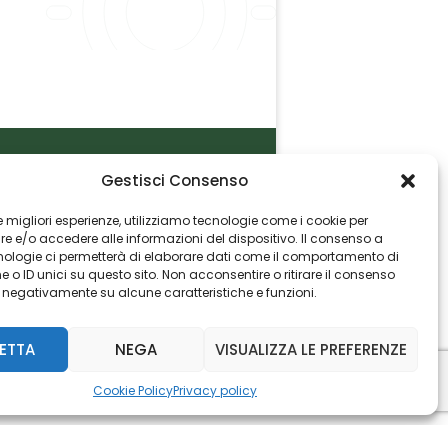
Gestisci Consenso
P.I. 06982770965
 le migliori esperienze, utilizziamo tecnologie come i cookie per
 e/o accedere alle informazioni del dispositivo. Il consenso a
nologie ci permetterà di elaborare dati come il comportamento di
 o ID unici su questo sito. Non acconsentire o ritirare il consenso
e negativamente su alcune caratteristiche e funzioni.
ETTA
NEGA
VISUALIZZA LE PREFERENZE
Cookie Policy
Privacy policy