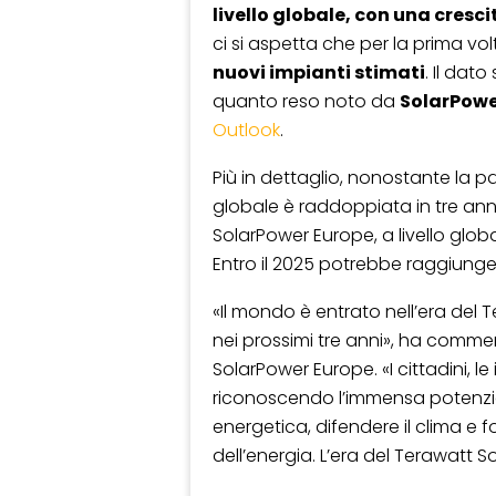
livello globale, con una cresci
ci si aspetta che per la prima vo
nuovi impianti stimati
. Il dat
quanto reso noto da
SolarPowe
Outlook
.
Più in dettaglio, nonostante la p
globale è raddoppiata in tre anni.
SolarPower Europe, a livello glob
Entro il 2025 potrebbe raggiunge
«Il mondo è entrato nell’era del 
nei prossimi tre anni», ha comm
SolarPower Europe. «I cittadini, l
riconoscendo l’immensa potenzia
energetica, difendere il clima e f
dell’energia. L’era del Terawatt 