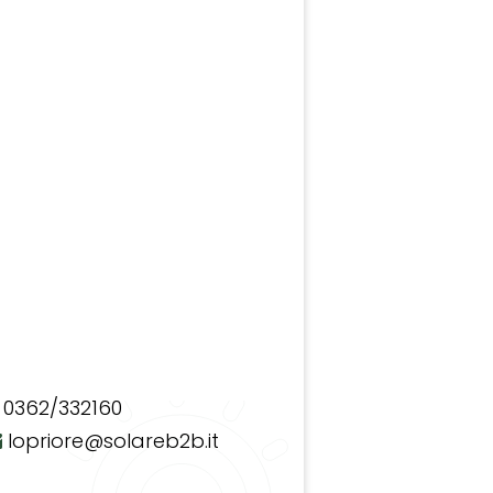
0362/332160
lopriore@solareb2b.it