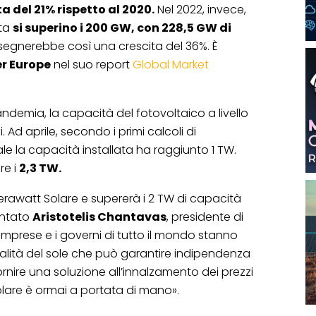
ta del 21% rispetto al 2020.
Nel 2022, invece,
lta
si superino i 200 GW, con 228,5 GW di
o segnerebbe così una crescita del 36%. È
r Europe
nel suo report
Global Market
andemia, la capacità del fotovoltaico a livello
 Ad aprile, secondo i primi calcoli di
ale la capacità installata ha raggiunto 1 TW.
re i
2,3 TW.
Terawatt Solare e supererà i 2 TW di capacità
entato
Aristotelis Chantavas
, presidente di
e imprese e i governi di tutto il mondo stanno
lità del sole che può garantire indipendenza
ornire una soluzione all’innalzamento dei prezzi
Solare è ormai a portata di mano».