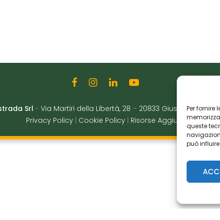
strada Srl
-
Via Martiri della Libertà, 28
–
20833 Giussano (MB)
|
Per fornire
memorizzare
Privacy Policy
|
Cookie Policy
|
Risorse Aggiuntive
queste tec
navigazione
può influir
ACC