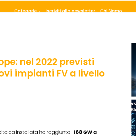
Categorie
Iscriviti alla newsletter
Chi Siamo
pe: nel 2022 previsti
vi impianti FV a livello
ltaica installata ha raggiunto i
168 GW a