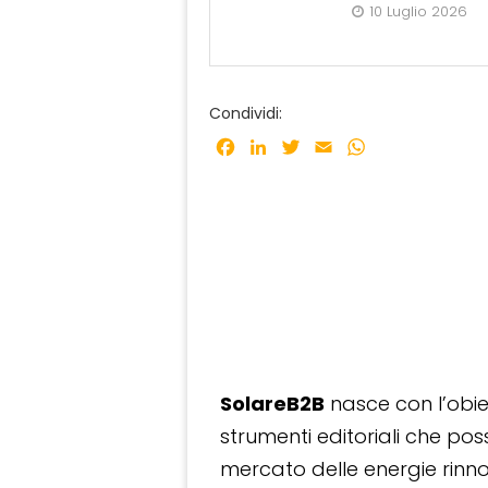
10 Luglio 2026
Condividi:
Facebook
LinkedIn
Twitter
Email
WhatsApp
SolareB2B
nasce con l’obiet
strumenti editoriali che po
mercato delle energie rinnov