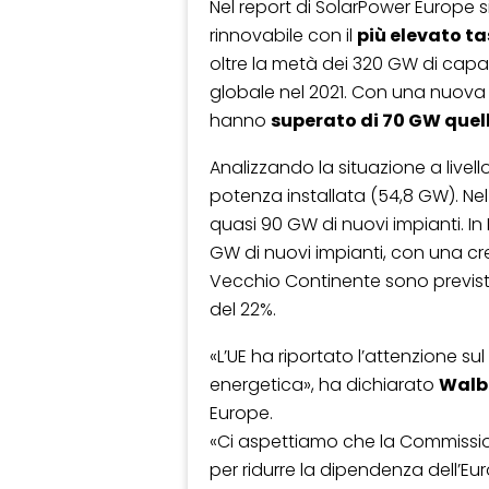
Nel report di SolarPower Europe si
rinnovabile con il
più elevato ta
oltre la metà dei 320 GW di capacit
globale nel 2021. Con una nuova c
hanno
superato di 70 GW quell
Analizzando la situazione a livell
potenza installata (54,8 GW). Nel
quasi 90 GW di nuovi impianti. In E
GW di nuovi impianti, con una cres
Vecchio Continente sono previsti
del 22%.
«L’UE ha riportato l’attenzione sul
energetica», ha dichiarato
Walb
Europe.
«Ci aspettiamo che la Commissi
per ridurre la dipendenza dell’E