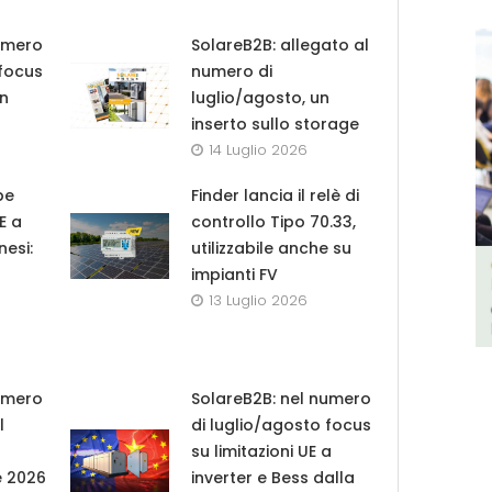
umero
SolareB2B: allegato al
 focus
numero di
in
luglio/agosto, un
inserto sullo storage
14 Luglio 2026
pe
Finder lancia il relè di
UE a
controllo Tipo 70.33,
nesi:
utilizzabile anche su
impianti FV
13 Luglio 2026
umero
SolareB2B: nel numero
l
di luglio/agosto focus
su limitazioni UE a
e 2026
inverter e Bess dalla