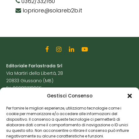
0362/332160
lopriore@solareb2b.it
Editoriale Farlastrada Srl
Via Martiri della Libertà, 28
20833 Giussano (MB)
P.I. 06982770965
Gestisci Consenso
Privacy Policy
Per fornire le migliori esperienze, utilizziamo tecnologie come i
Cookie Policy
cookie per memorizzare e/o accedere alle informazioni del
Risorse Aggiuntive
dispositivo. Il consenso a queste tecnologie ci permetterà di
elaborare dati come il comportamento di navigazione o ID unici
su questo sito. Non acconsentire o ritirare il consenso può influire
negativamente su alcune caratteristiche e funzioni.