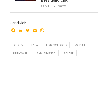
Bess dalla Cina
9 Luglio 2026
Condividi:
Facebook
LinkedIn
Twitter
Email
WhatsApp
ECO-PV
ENEA
FOTOVOLTAICO
MODULI
RINNOVABILI
SMALTIMENTO
SOLARE