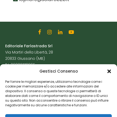
Editoriale Farlastrada Srl
Via Martiri della Libertà, 28
20833 Giussano (MB)
P.I. 06982770965
Gestisci Consenso
Privacy Policy
Per fornire le migliori esperienze, utilizziamo tecnologie come i
Cookie Policy
cookie per memorizzare e/o accedere alle informazioni del
Risorse Aggiuntive
dispositivo. Il consenso a queste tecnologie ci permetterà di
elaborare dati come il comportamento di navigazione o ID unici
su questo sito. Non acconsentire o ritirare il consenso può influire
negativamente su alcune caratteristiche e funzioni.