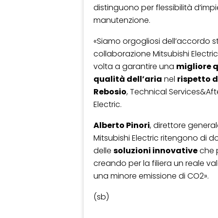
distinguono per flessibilità d’imp
manutenzione.
«Siamo orgogliosi dell’accordo s
collaborazione Mitsubishi Electri
volta a garantire una
migliore q
qualità dell’aria
nel
rispetto 
Rebosio
, Technical Services&Af
Electric.
Alberto Pinori
, direttore general
Mitsubishi Electric ritengono di do
delle
soluzioni innovative
che 
creando per la filiera un reale va
una minore emissione di CO2».
(sb)