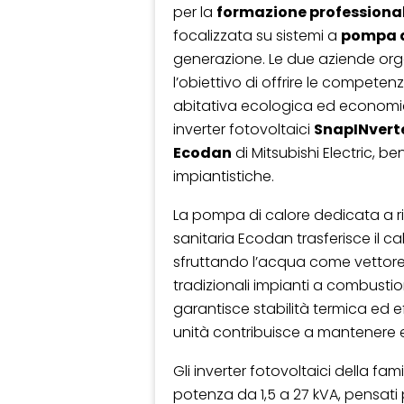
per la
formazione professiona
focalizzata su sistemi a
pompa d
generazione. Le due aziende organ
l’obiettivo di offrire le compet
abitativa ecologica ed economi
inverter fotovoltaici
SnapINvert
Ecodan
di Mitsubishi Electric, be
impiantistiche.
La pompa di calore dedicata a 
sanitaria Ecodan trasferisce il 
sfruttando l’acqua come vettore
tradizionali impianti a combustio
garantisce stabilità termica ed e
unità contribuisce a mantenere e
Gli inverter fotovoltaici della fami
potenza da 1,5 a 27 kVA, pensati p