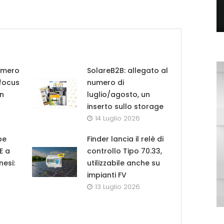
umero
SolareB2B: allegato al
 focus
numero di
in
luglio/agosto, un
inserto sullo storage
14 Luglio 2026
pe
Finder lancia il relè di
UE a
controllo Tipo 70.33,
nesi:
utilizzabile anche su
impianti FV
13 Luglio 2026