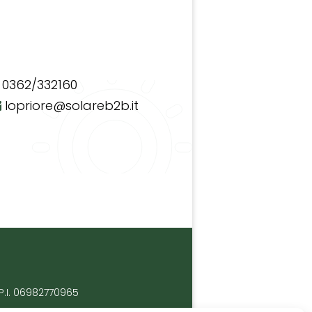
0362/332160
lopriore@solareb2b.it
P.I. 06982770965