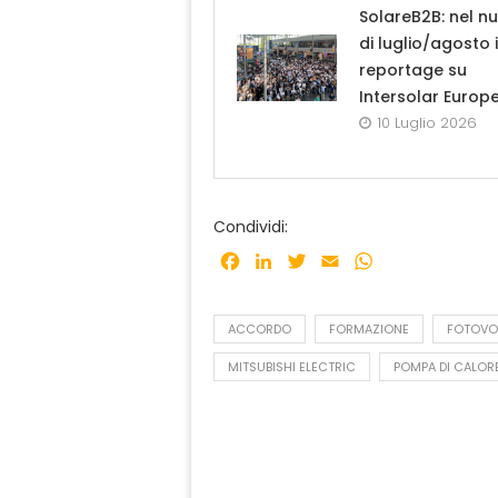
SolareB2B: nel n
di luglio/agosto i
reportage su
Intersolar Europ
10 Luglio 2026
Condividi:
Facebook
LinkedIn
Twitter
Email
WhatsApp
ACCORDO
FORMAZIONE
FOTOVO
MITSUBISHI ELECTRIC
POMPA DI CALOR