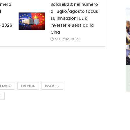
umero
SolareB2B: nel numero
l
di luglio/agosto focus
su limitazioni UE a
e 2026
inverter e Bess dalla
Cina
9 Luglio 2026
LTAICO
FRONIUS
INVERTER
E