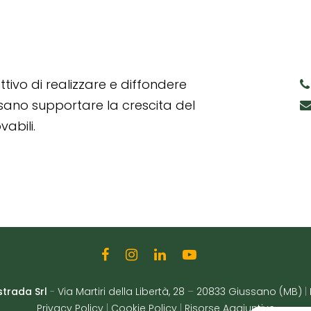
tivo di realizzare e diffondere
ssano supportare la crescita del
abili.
strada Srl
-
Via Martiri della Libertà, 28
–
20833 Giussano (MB)
|
Privacy Policy
|
Cookie Policy
|
Risorse Aggiuntive