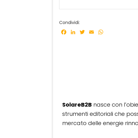
Condividi:
Facebook
LinkedIn
Twitter
Email
WhatsApp
SolareB2B
nasce con l’obiet
strumenti editoriali che po
mercato delle energie rinnov