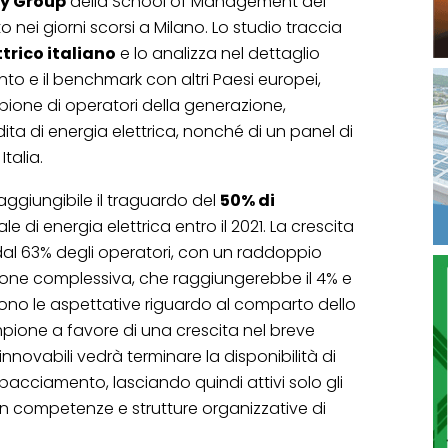
gy Group
della School of Management del
o nei giorni scorsi a Milano. Lo studio traccia
trico italiano
e lo analizza nel dettaglio
to e il benchmark con altri Paesi europei,
pione di operatori della generazione,
ita di energia elettrica, nonché di un panel di
Italia.
raggiungibile il traguardo del
50% di
e di energia elettrica entro il 2021. La crescita
al 63% degli operatori, con un raddoppio
ione complessiva, che raggiungerebbe il 4% e
, sono le aspettative riguardo al comparto dello
ampione a favore di una crescita nel breve
rinnovabili vedrà terminare la disponibilità di
ispacciamento, lasciando quindi attivi solo gli
in competenze e strutture organizzative di