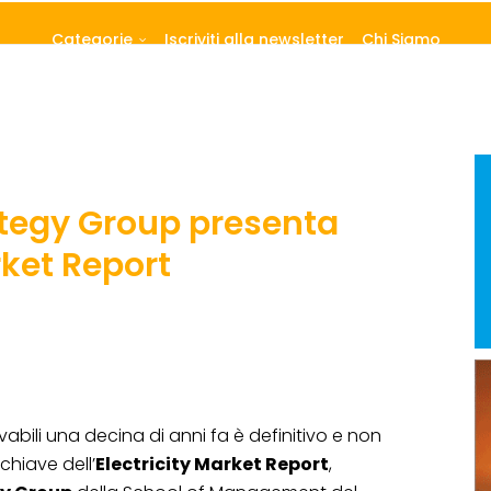
Categorie
Iscriviti alla newsletter
Chi Siamo
ategy Group presenta
rket Report
vabili una decina di anni fa è definitivo e non
chiave dell’
Electricity Market Report
,