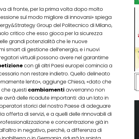
trova di fronte, per la prima volta dopo molto
lessione sul modo migliore di innovarsi» spiega
’Energy&Strategy Group del Politecnico di Milano,
olo critico che esso gioca per la sicurezza
delle grandi potenzialità che le nuove
mi smart di gestione dell’energia, e i nuovi
regatori virtuali possono avere nel garantirne
etizione
con gli altri Paesi europei comincia a
necessario non restare indietro. Quello delineato
remamente lento», aggiunge Chiesa, «dato che
de che questi
cambiamenti
avverranno non
 avrà delle ricadute importanti: da un lato in
 operatori storici del nostro Paese di adeguare
offerta di servizi, e a quelli delle rinnovabili di
professionalizzazione e concentrazione già in
’altro in negativo, perché, a differenza di
ghilterra o in Germania, ridurrà la spinta