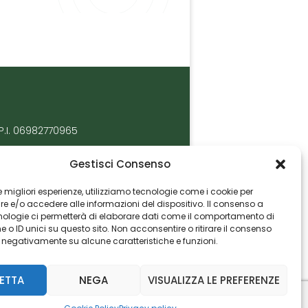
P.I. 06982770965
Gestisci Consenso
 le migliori esperienze, utilizziamo tecnologie come i cookie per
 e/o accedere alle informazioni del dispositivo. Il consenso a
nologie ci permetterà di elaborare dati come il comportamento di
 o ID unici su questo sito. Non acconsentire o ritirare il consenso
e negativamente su alcune caratteristiche e funzioni.
ETTA
NEGA
VISUALIZZA LE PREFERENZE