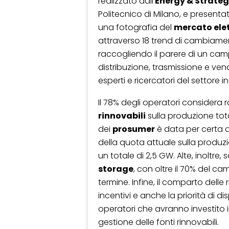
realizzato dall’
Energy & Strate
Politecnico di Milano, e presentat
una fotografia del
mercato elet
attraverso 18 trend di cambiamen
raccogliendo il parere di un cam
distribuzione, trasmissione e vend
esperti e ricercatori del settore in 
Il 78% degli operatori considera 
rinnovabili
sulla produzione total
dei
prosumer
è data per certa d
della quota attuale sulla produz
un totale di 2,5 GW. Alte, inoltre
storage
, con oltre il 70% del c
termine. Infine, il comparto delle 
incentivi e anche la priorità di d
operatori che avranno investito 
gestione delle fonti rinnovabili.