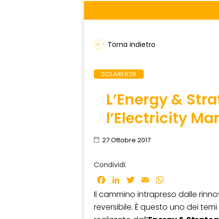
Torna indietro
SOLAREB2B
L’Energy & Str
l’Electricity Ma
27 Ottobre 2017
Condividi:
Facebook
LinkedIn
Twitter
Email
WhatsApp
Il cammino intrapreso dalle rinno
reversibile. È questo uno dei temi 