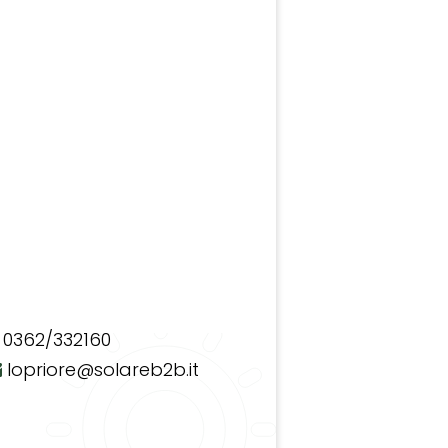
0362/332160
lopriore@solareb2b.it