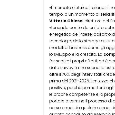
«Il mercato elettrico italiano si 
tempo, a un momento di seria rif
Vittorio Chiesa
, direttore dell
«tenendo conto da un lato del ru
energetica del Paese, dall’altro 
tecnologie, dallo storage ai siste
modelli di business come gli agg
lo sviluppo e la crescita. La
comp
far sentire i propri effetti, ed è 
dalla survey è uno scenario est
oltre il 76% degli intervistati cre
prima del 2021-2025. Lentezza che
positivo, perché permetterà agli
le proprie competenze e la propria 
portare a termine il processo di 
corso ormai da qualche anno; dall
quanto accaduto ad esempio in In