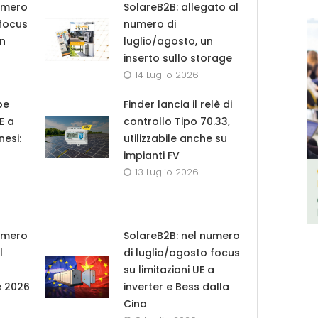
umero
SolareB2B: allegato al
 focus
numero di
in
luglio/agosto, un
inserto sullo storage
14 Luglio 2026
pe
Finder lancia il relè di
UE a
controllo Tipo 70.33,
nesi:
utilizzabile anche su
impianti FV
13 Luglio 2026
umero
SolareB2B: nel numero
l
di luglio/agosto focus
su limitazioni UE a
e 2026
inverter e Bess dalla
Cina