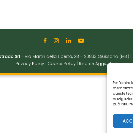
strada Srl
-
Via Martiri della Libertà, 28
–
20833 Giussano (MB)
|
Privacy Policy
|
Cookie Policy
|
Risorse Aggiuntive
Per fornire
memorizzare
queste tec
navigazione
può influir
ACC