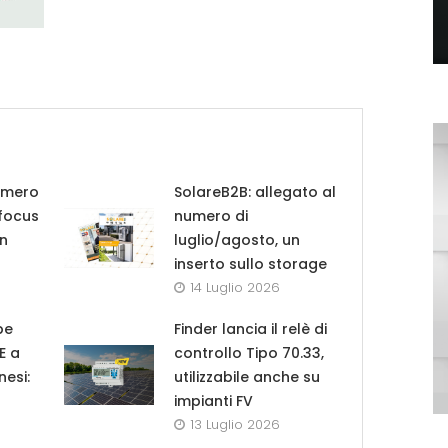
umero
SolareB2B: allegato al
 focus
numero di
in
luglio/agosto, un
inserto sullo storage
14 Luglio 2026
pe
Finder lancia il relè di
UE a
controllo Tipo 70.33,
nesi:
utilizzabile anche su
impianti FV
13 Luglio 2026