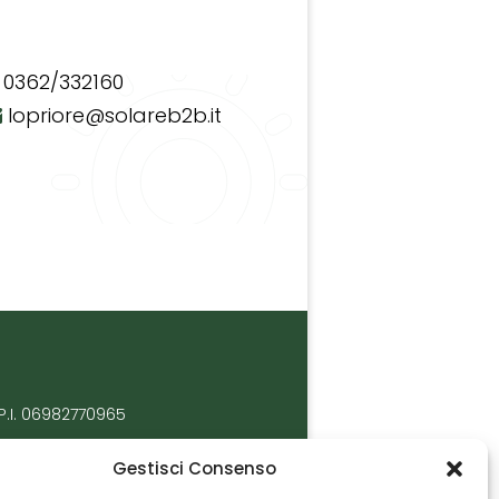
0362/332160
lopriore@solareb2b.it
P.I. 06982770965
Gestisci Consenso