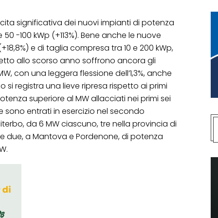
scita significativa dei nuovi impianti di potenza
e 50 -100 kWp (+113%). Bene anche le nuove
p (+18,8%) e di taglia compresa tra 10 e 200 kWp,
petto allo scorso anno soffrono ancora gli
MW, con una leggera flessione dell’1,3%, anche
 si registra una lieve ripresa rispetto ai primi
potenza superiore al MW allacciati nei primi sei
te sono entrati in esercizio nel secondo
Viterbo, da 6 MW ciascuno, tre nella provincia di
W e due, a Mantova e Pordenone, di potenza
MW.