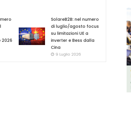
umero
SolareB2B: nel numero
l
di luglio/agosto focus
su limitazioni UE a
e 2026
inverter e Bess dalla
Cina
9 Luglio 2026