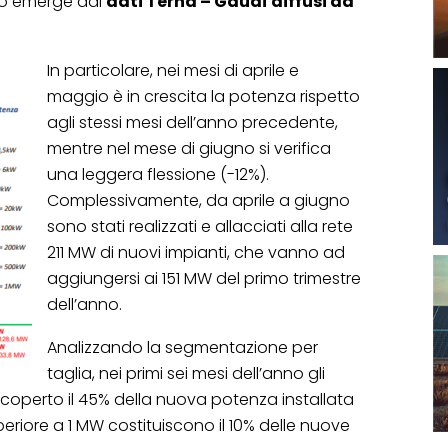
to emerge dai
dati Terna – Gaudì diffusi da
In particolare, nei mesi di aprile e
maggio è in crescita la potenza rispetto
agli stessi mesi dell’anno precedente,
mentre nel mese di giugno si verifica
una leggera flessione (-12%).
Complessivamente, da aprile a giugno
sono stati realizzati e allacciati alla rete
211 MW di nuovi impianti, che vanno ad
aggiungersi ai 151 MW del primo trimestre
dell’anno.
Analizzando la segmentazione per
taglia, nei primi sei mesi dell’anno gli
operto il 45% della nuova potenza installata
superiore a 1 MW costituiscono il 10% delle nuove