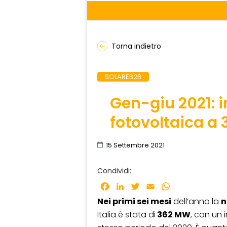
Torna indietro
SOLAREB2B
Gen-giu 2021: i
fotovoltaica a
15 Settembre 2021
Condividi:
Facebook
LinkedIn
Twitter
Email
WhatsApp
Nei primi sei mesi
dell’anno la
n
Italia è stata di
362 MW
, con un