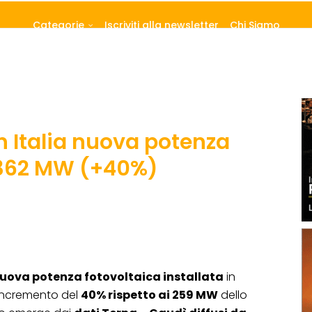
Categorie
Iscriviti alla newsletter
Chi Siamo
n Italia nuova potenza
 362 MW (+40%)
uova potenza fotovoltaica installata
in
 incremento del
40% rispetto ai 259 MW
dello