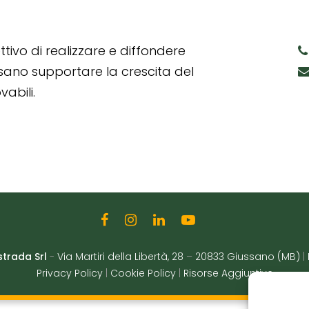
tivo di realizzare e diffondere
ssano supportare la crescita del
abili.
strada Srl
-
Via Martiri della Libertà, 28
–
20833 Giussano (MB)
|
Privacy Policy
|
Cookie Policy
|
Risorse Aggiuntive