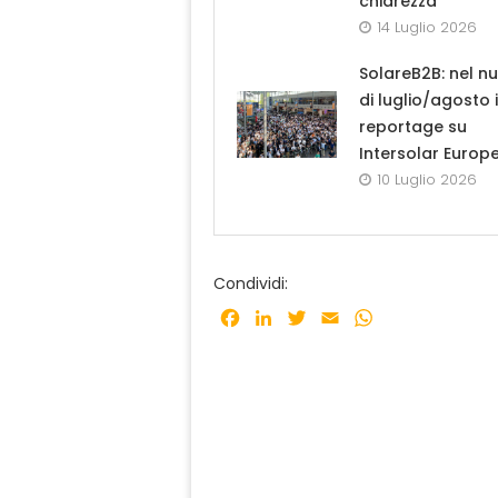
chiarezza”
14 Luglio 2026
SolareB2B: nel n
di luglio/agosto i
reportage su
Intersolar Europ
10 Luglio 2026
Condividi:
Facebook
LinkedIn
Twitter
Email
WhatsApp