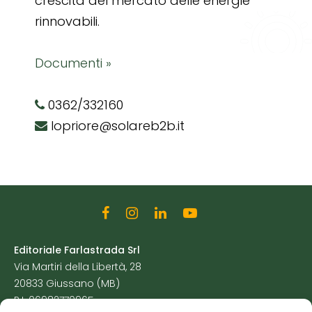
crescita del mercato delle energie
rinnovabili.
Documenti »
0362/332160
lopriore@solareb2b.it
Editoriale Farlastrada Srl
Via Martiri della Libertà, 28
20833 Giussano (MB)
P.I. 06982770965