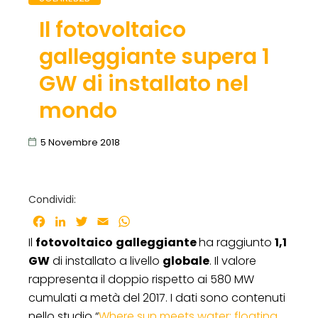
Il fotovoltaico
galleggiante supera 1
GW di installato nel
mondo
5 Novembre 2018
Condividi:
Facebook
LinkedIn
Twitter
Email
WhatsApp
Il
fotovoltaico
galleggiante
ha raggiunto
1,1
GW
di installato a livello
globale
. Il valore
rappresenta il doppio rispetto ai 580 MW
cumulati a metà del 2017. I dati sono contenuti
nello studio “
Where sun meets water; floating