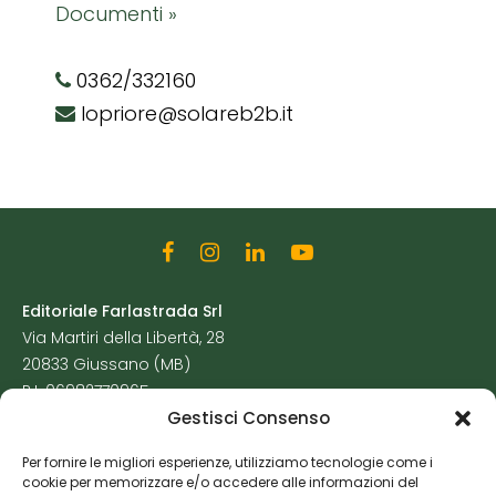
Documenti »
0362/332160
lopriore@solareb2b.it
Editoriale Farlastrada Srl
Via Martiri della Libertà, 28
20833 Giussano (MB)
P.I. 06982770965
Gestisci Consenso
Privacy Policy
Per fornire le migliori esperienze, utilizziamo tecnologie come i
Cookie Policy
cookie per memorizzare e/o accedere alle informazioni del