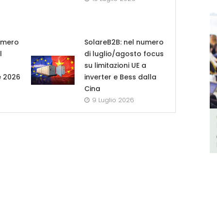
umero
SolareB2B: nel numero
l
di luglio/agosto focus
su limitazioni UE a
e 2026
inverter e Bess dalla
Cina
9 Luglio 2026