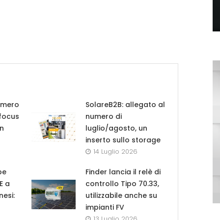
umero
SolareB2B: allegato al
 focus
numero di
in
luglio/agosto, un
inserto sullo storage
14 Luglio 2026
pe
Finder lancia il relè di
UE a
controllo Tipo 70.33,
nesi:
utilizzabile anche su
impianti FV
13 Luglio 2026