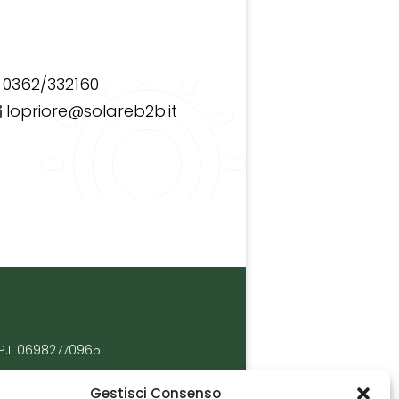
0362/332160
lopriore@solareb2b.it
P.I. 06982770965
Gestisci Consenso