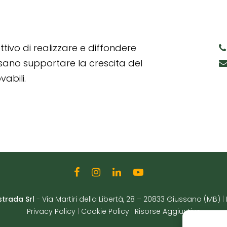
tivo di realizzare e diffondere
ssano supportare la crescita del
abili.
strada Srl
-
Via Martiri della Libertà, 28
–
20833 Giussano (MB)
|
Privacy Policy
|
Cookie Policy
|
Risorse Aggiuntive