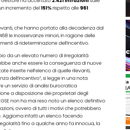
 il Gestore ha accertato
2.421 infrazioni
sulle
 un incremento del
151%
rispetto alle
961
rilevanti, che hanno portato alla decadenza dal
 468 le inosservanze minori, in ragione delle
menti di rideterminazione dell’incentivo.
io da un elevato numero di irregolarità
trebbe anche essere la conseguenza di nuove
te inserite nell’elenco di quelle rilevanti,
a dell’incentivo”, si legge in una nota
e un servizio di analisi burocratica
e a disposizione dei proprietari degli
il GSE non ha mai reso noto un elenco definitivo
olazioni, ovvero di tutti i motivi che potrebbero
vo. Aggiorna infatti un elenco facendo
egolarità fino a qualche anno fa innocua, la