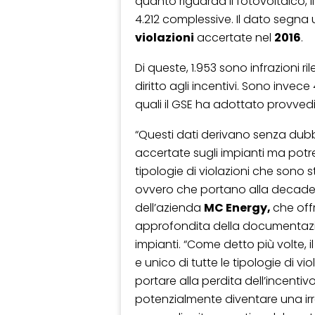
quanto riguarda il fotovoltaico,
4.212 complessive. Il dato segna
violazioni
accertate nel
2016
.
Di queste, 1.953 sono infrazioni 
diritto agli incentivi. Sono invece
quali il GSE ha adottato provvedi
“Questi dati derivano senza dubb
accertate sugli impianti ma po
tipologie di violazioni che sono sta
ovvero che portano alla decadenz
dell’azienda
MC Energy,
che offr
approfondita della documentazion
impianti. “Come detto più volte, 
e unico di tutte le tipologie di vi
portare alla perdita dell’incenti
potenzialmente diventare una irr