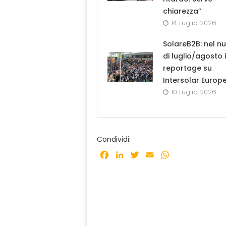
chiarezza”
14 Luglio 2026
SolareB2B: nel n
di luglio/agosto i
reportage su
Intersolar Europ
10 Luglio 2026
Condividi:
Facebook
LinkedIn
Twitter
Email
WhatsApp