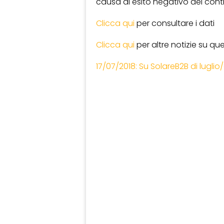
causa di esito negativo del contr
Clicca qui
per consultare i dati
Clicca qui
per altre notizie su q
17/07/2018: Su SolareB2B di luglio