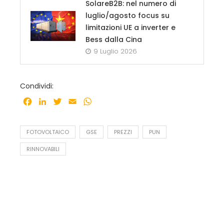
SolareB2B: nel numero di
luglio/agosto focus su
limitazioni UE a inverter e
Bess dalla Cina
9 Luglio 2026
Condividi:
Facebook
LinkedIn
Twitter
Email
WhatsApp
FOTOVOLTAICO
GSE
PREZZI
PUN
RINNOVABILI