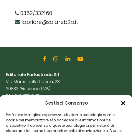
0362/332160
lopriore@solareb2b.it
Editoriale Farlastrada Srl
Via Martiri della Libertà, 28
20833 Giussano (MB)
P.I. 06982770965
Gestisci Consenso
Privacy Policy
Per fornire le migliori esperienze, utilizziamo tecnologie come i
Cookie Policy
cookie per memorizzare e/o accedere alle informazioni del
Risorse Aggiuntive
dispositivo. Il consenso a queste tecnologie ci permetterà di
elaborare dati come il comportamento di navigazione o ID unici