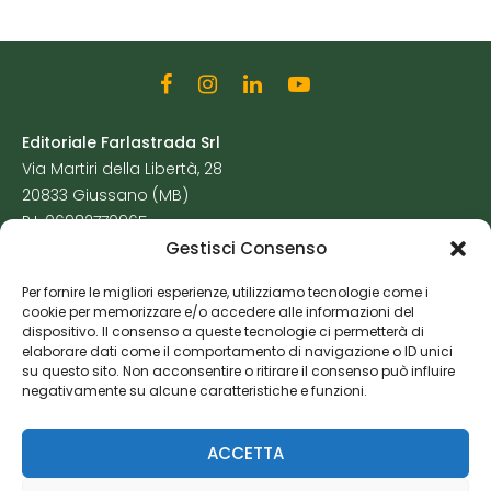
Editoriale Farlastrada Srl
Via Martiri della Libertà, 28
20833 Giussano (MB)
P.I. 06982770965
Gestisci Consenso
Privacy Policy
Per fornire le migliori esperienze, utilizziamo tecnologie come i
Cookie Policy
cookie per memorizzare e/o accedere alle informazioni del
Risorse Aggiuntive
dispositivo. Il consenso a queste tecnologie ci permetterà di
elaborare dati come il comportamento di navigazione o ID unici
su questo sito. Non acconsentire o ritirare il consenso può influire
negativamente su alcune caratteristiche e funzioni.
ACCETTA