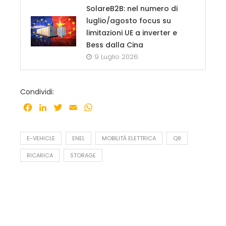
SolareB2B: nel numero di
luglio/agosto focus su
limitazioni UE a inverter e
Bess dalla Cina
9 Luglio 2026
Condividi:
Facebook
LinkedIn
Twitter
Email
WhatsApp
E-VEHICLE
ENEL
MOBILITÀ ELETTRICA
Q8
RICARICA
STORAGE