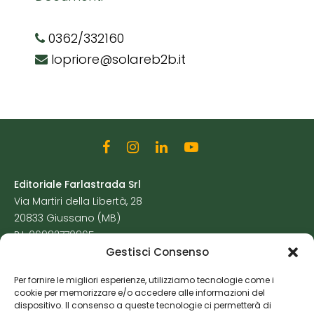
0362/332160
lopriore@solareb2b.it
Editoriale Farlastrada Srl
Via Martiri della Libertà, 28
20833 Giussano (MB)
P.I. 06982770965
Gestisci Consenso
Privacy Policy
Per fornire le migliori esperienze, utilizziamo tecnologie come i
Cookie Policy
cookie per memorizzare e/o accedere alle informazioni del
Risorse Aggiuntive
dispositivo. Il consenso a queste tecnologie ci permetterà di