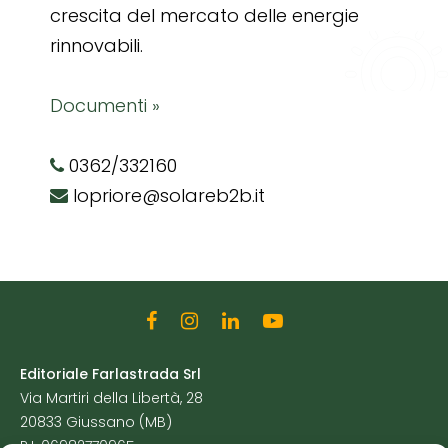
crescita del mercato delle energie
rinnovabili.
Documenti »
0362/332160
lopriore@solareb2b.it
Editoriale Farlastrada Srl
Via Martiri della Libertà, 28
20833 Giussano (MB)
P.I. 06982770965