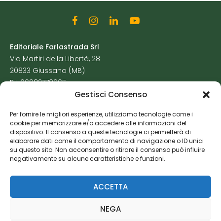
Editoriale Farlastrada Srl
Via Martiri della Libertà, 28
20833 Giussano (MB)
P.I. 06982770965
Gestisci Consenso
Privacy Policy
Per fornire le migliori esperienze, utilizziamo tecnologie come i
Cookie Policy
cookie per memorizzare e/o accedere alle informazioni del
Risorse Aggiuntive
dispositivo. Il consenso a queste tecnologie ci permetterà di
elaborare dati come il comportamento di navigazione o ID unici
su questo sito. Non acconsentire o ritirare il consenso può influire
negativamente su alcune caratteristiche e funzioni.
ACCETTA
NEGA