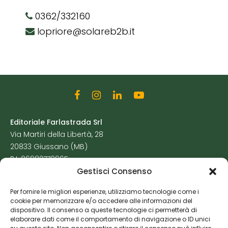
0362/332160
lopriore@solareb2b.it
Editoriale Farlastrada Srl
Via Martiri della Libertà, 28
20833 Giussano (MB)
P.I. 06982770965
Gestisci Consenso
Privacy Policy
Per fornire le migliori esperienze, utilizziamo tecnologie come i
Cookie Policy
cookie per memorizzare e/o accedere alle informazioni del
Risorse Aggiuntive
dispositivo. Il consenso a queste tecnologie ci permetterà di
elaborare dati come il comportamento di navigazione o ID unici